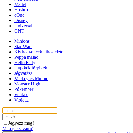
Mattel
Hasbro
eOne
Disney
Universal
GNT
Minions
Star Wars
Kis kedvencek titkos élete
Peppa malac
Hello Kitty
Hupikék törpikék
Jégvarázs
Mickey és Minnie
Monster High
Pókember
Verdák
Violetta
Jegyezz meg!
Mi a jelszavam?