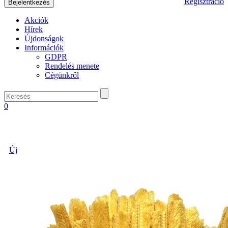
Regisztráció
Akciók
Hírek
Újdonságok
Információk
GDPR
Rendelés menete
Cégünkről
0
Új