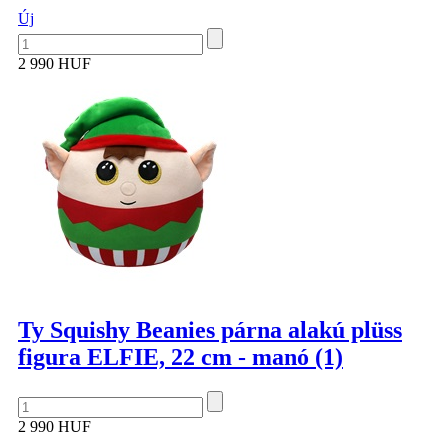
Új
2 990 HUF
Ty Squishy Beanies párna alakú plüss
figura ELFIE, 22 cm - manó (1)
2 990 HUF