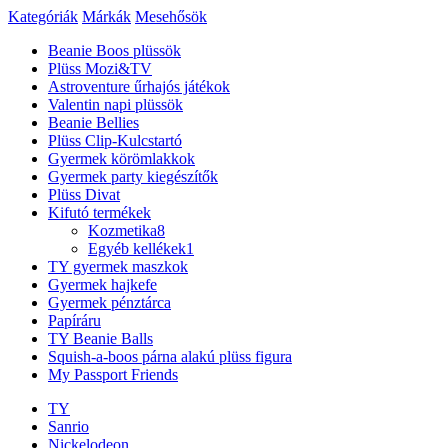
Kategóriák
Márkák
Mesehősök
Beanie Boos plüssök
Plüss Mozi&TV
Astroventure űrhajós játékok
Valentin napi plüssök
Beanie Bellies
Plüss Clip-Kulcstartó
Gyermek körömlakkok
Gyermek party kiegészítők
Plüss Divat
Kifutó termékek
Kozmetika
8
Egyéb kellékek
1
TY gyermek maszkok
Gyermek hajkefe
Gyermek pénztárca
Papíráru
TY Beanie Balls
Squish-a-boos párna alakú plüss figura
My Passport Friends
TY
Sanrio
Nickelodeon