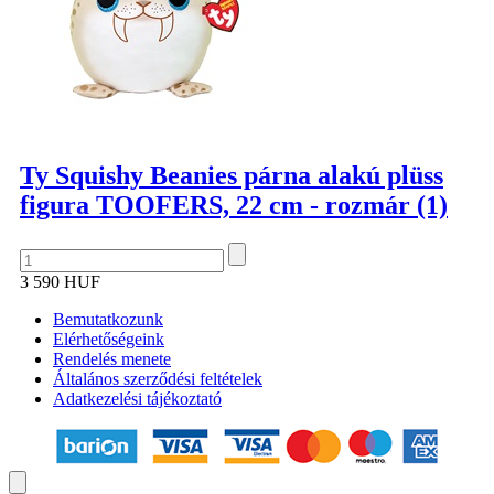
Ty Squishy Beanies párna alakú plüss
figura TOOFERS, 22 cm - rozmár (1)
3 590 HUF
Bemutatkozunk
Elérhetőségeink
Rendelés menete
Általános szerződési feltételek
Adatkezelési tájékoztató