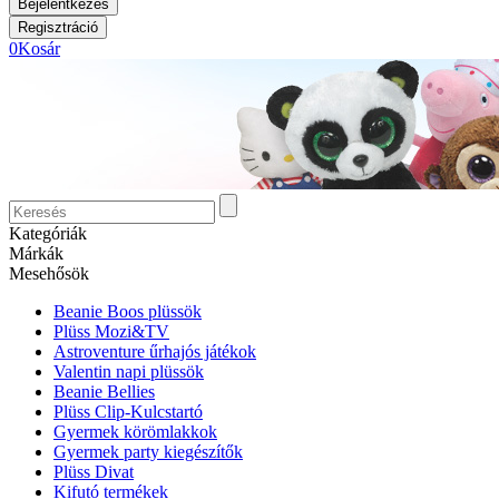
0
Kosár
Kategóriák
Márkák
Mesehősök
Beanie Boos plüssök
Plüss Mozi&TV
Astroventure űrhajós játékok
Valentin napi plüssök
Beanie Bellies
Plüss Clip-Kulcstartó
Gyermek körömlakkok
Gyermek party kiegészítők
Plüss Divat
Kifutó termékek