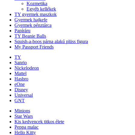
Kozmetika
Egyéb kellékek
TY gyermek maszkok
Gyermek hajkefe
Gyermek pénztárca
Papíráru
TY Beanie Balls
Squish-a-boos párna alakú plüss figura
My Passport Friends
TY
Sanrio
Nickelodeon
Mattel
Hasbro
eOne
Disney
Universal
GNT
Minions
Star Wars
Kis kedvencek titkos élete
Peppa malac
Hello Kitty