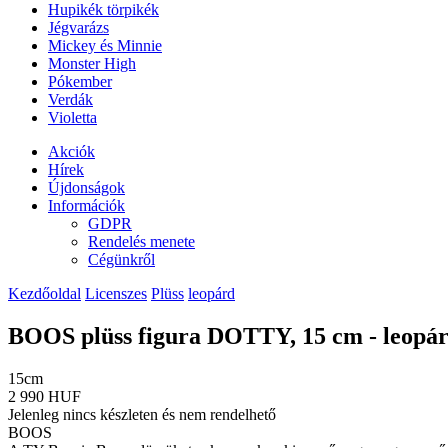
Hupikék törpikék
Jégvarázs
Mickey és Minnie
Monster High
Pókember
Verdák
Violetta
Akciók
Hírek
Újdonságok
Információk
GDPR
Rendelés menete
Cégünkről
Kezdőoldal
Licenszes
Plüss
leopárd
BOOS plüss figura DOTTY, 15 cm - leopár
15cm
2 990 HUF
Jelenleg nincs készleten és nem rendelhető
BOOS