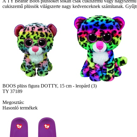
A TY Beanie Boos plüssöket sokan csak cukiszemű vagy nagyszemű 
cukiszemű plüssök világszerte nagy kedvenceknek számítanak. Gyűjtsd
BOOS plüss figura DOTTY, 15 cm - leopárd (3)
TY 37189
Megosztás:
Hasonló termékek