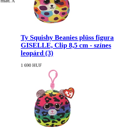
miatt. A
Ty Squishy Beanies plüss figura
GISELLE, Clip 8,5 cm - színes
leopárd (3)
1 690 HUF