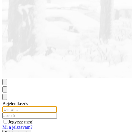
Bejelentkezés
Jegyezz meg!
Mi a jelszavam?