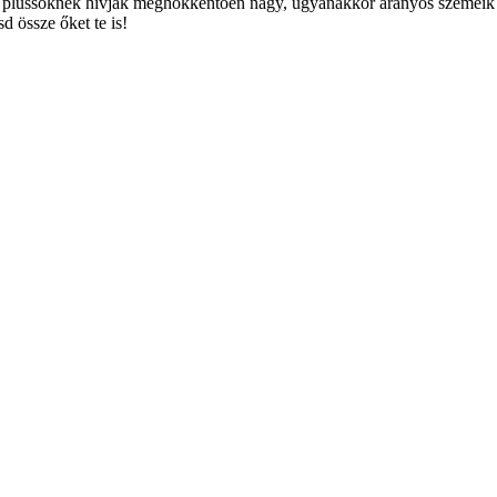
plüssöknek hívják meghökkentően nagy, ugyanakkor aranyos szemeik 
 össze őket te is!