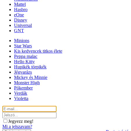
Mattel
Hasbro
eOne
Disney
Universal
GNT
Minions
Star Wars
Kis kedvencek titkos élete
Peppa malac
Hello Kitty
Hupikék törpikék
Jégvarázs
Mickey és Minnie
Monster High
Pókember
Verdák
Violetta
Jegyezz meg!
Mi a jelszavam?