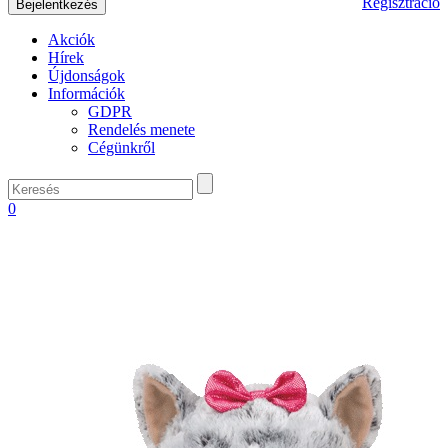
Regisztráció
Akciók
Hírek
Újdonságok
Információk
GDPR
Rendelés menete
Cégünkről
0