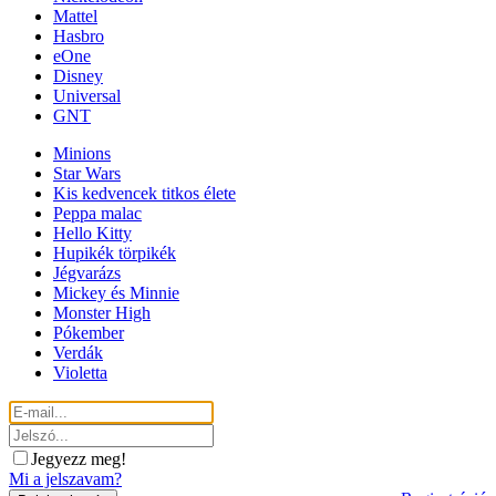
Mattel
Hasbro
eOne
Disney
Universal
GNT
Minions
Star Wars
Kis kedvencek titkos élete
Peppa malac
Hello Kitty
Hupikék törpikék
Jégvarázs
Mickey és Minnie
Monster High
Pókember
Verdák
Violetta
Jegyezz meg!
Mi a jelszavam?