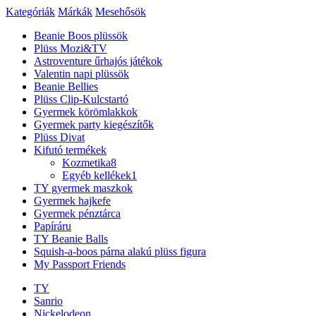
Kategóriák
Márkák
Mesehősök
Beanie Boos plüssök
Plüss Mozi&TV
Astroventure űrhajós játékok
Valentin napi plüssök
Beanie Bellies
Plüss Clip-Kulcstartó
Gyermek körömlakkok
Gyermek party kiegészítők
Plüss Divat
Kifutó termékek
Kozmetika
8
Egyéb kellékek
1
TY gyermek maszkok
Gyermek hajkefe
Gyermek pénztárca
Papíráru
TY Beanie Balls
Squish-a-boos párna alakú plüss figura
My Passport Friends
TY
Sanrio
Nickelodeon