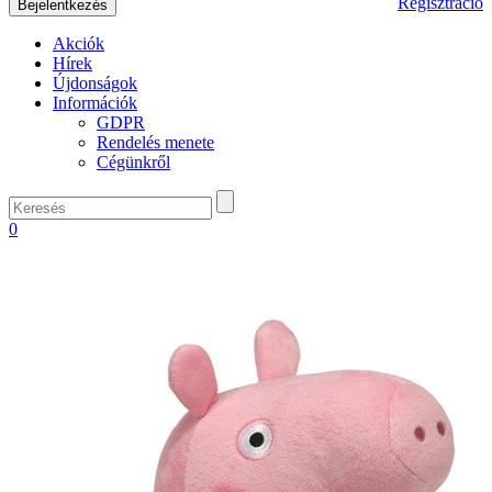
Regisztráció
Akciók
Hírek
Újdonságok
Információk
GDPR
Rendelés menete
Cégünkről
0