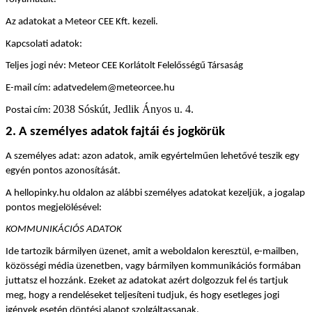
Az adatokat a Meteor CEE Kft. kezeli.
Kapcsolati adatok:
Teljes jogi név: Meteor CEE
Korlátolt Felelősségű Társaság
E-mail cím: adatvedelem@meteorcee.hu
2038 Sóskút, Jedlik Ányos u. 4.
Postai cím: 
2. A személyes adatok fajtái és jogkörük
A személyes adat: azon adatok, amik egyértelműen lehetővé teszik egy 
egyén pontos azonosítását.
A hellopinky.hu oldalon az alábbi személyes adatokat kezeljük, a jogalap 
pontos megjelölésével:
KOMMUNIKÁCIÓS ADATOK
Ide tartozik bármilyen üzenet, amit a weboldalon keresztül, e-mailben, 
közösségi média üzenetben, vagy bármilyen kommunikációs formában 
juttatsz el hozzánk. Ezeket az adatokat azért dolgozzuk fel és tartjuk 
meg, hogy a rendeléseket teljesíteni tudjuk, és hogy esetleges jogi 
igények esetén döntési alapot szolgáltassanak.