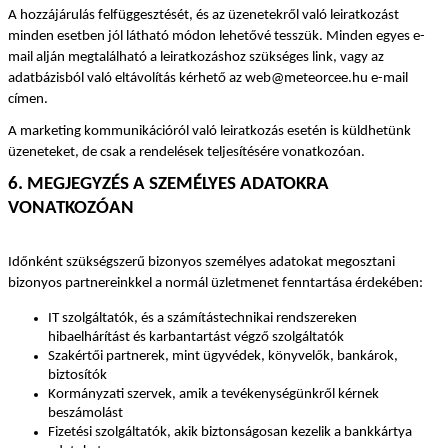
A hozzájárulás felfüggesztését, és az üzenetekről való leiratkozást 
minden esetben jól látható módon lehetővé tesszük. Minden egyes e-
mail alján megtalálható a leiratkozáshoz szükséges link, vagy az 
adatbázisból való eltávolítás kérhető az web@meteorcee.hu e-mail 
címen.
A marketing kommunikációról való leiratkozás esetén is küldhetünk 
üzeneteket, de csak a rendelések teljesítésére vonatkozóan.
6. MEGJEGYZÉS A SZEMÉLYES ADATOKRA 
VONATKOZÓAN
Időnként szükségszerű bizonyos személyes adatokat megosztani 
bizonyos partnereinkkel a normál üzletmenet fenntartása érdekében:
IT szolgáltatók, és a számítástechnikai rendszereken 
hibaelhárítást és karbantartást végző szolgáltatók
Szakértői partnerek, mint ügyvédek, könyvelők, bankárok, 
biztosítók
Kormányzati szervek, amik a tevékenységünkről kérnek 
beszámolást
Fizetési szolgáltatók, akik biztonságosan kezelik a bankkártya 