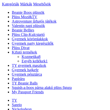
Kategóriák
Márkák
Mesehősök
Beanie Boos plüssök
Plüss Mozi&TV
Astroventure űrhajós játékok
Valentin napi plüssök
Beanie Bellies
Plüss Clip-Kulcstartó
Gyermek körömlakkok
Gyermek party kiegészítők
Plüss Divat
Kifutó termékek
Kozmetika
8
Egyéb kellékek
1
TY gyermek maszkok
Gyermek hajkefe
Gyermek pénztárca
Papíráru
TY Beanie Balls
Squish-a-boos párna alakú plüss figura
My Passport Friends
TY
Sanrio
Nickelodeon