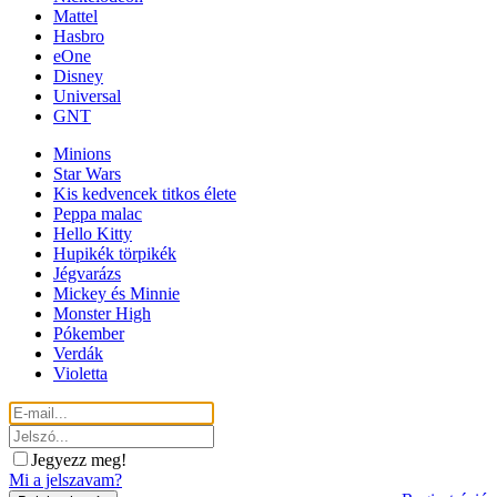
Mattel
Hasbro
eOne
Disney
Universal
GNT
Minions
Star Wars
Kis kedvencek titkos élete
Peppa malac
Hello Kitty
Hupikék törpikék
Jégvarázs
Mickey és Minnie
Monster High
Pókember
Verdák
Violetta
Jegyezz meg!
Mi a jelszavam?