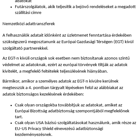
adatokat
Futárszolgálatok, akik teljesítik a bejövő rendeléseket a megadott 
szállítási címre
Nemzetközi adattranszferek
A felhasználók adatait időnként az üzletmenet fenntartása érdekében 
szükségszerű megosztanunk az Európai Gazdasági Térségen (EGT) kívül 
szolgáltató partnerekkel.
Az EGT-n kívüli országok sok esetben nem biztosítanak azonos szintű 
védelmet az adatoknak, ezért az európai törvények tiltják az adatok 
kivitelét, a megfelelő feltételek teljesülésének hiányában.
Bármikor, amikor a személyes adatok az EGT-n kívülre kerülnek 
megtesszük a 4. pontban tárgyalt lépéseken felül az alábbiakat az 
adatok biztonságos kezelésének érdekében:
Csak olyan országokba továbbítjuk az adatokat, amiket az 
Európai Bizottság adatbiztonság szempontjából megfelelőnek 
tart.
Csak olyan USA bázisú szolgáltatásokat használunk, amik része az 
EU-US Privacy Shield elnevezésű adatbiztonsági 
kezdeményezésnek.