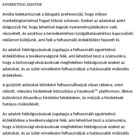
MARKETING ADATOK
Amibe beletartoznak a látogató preferenciái, hogy milyen 
marketingtartalmat fogad tőlünk szívesen. Ezeket az adatokat azért 
dolgozzuk fel, hogy lehetővé tegyük nyereményjátékokon való 
részvételt, és azokhoz a termékeinkhez/szolgáltatásainkhoz kapcsolódó 
reklámot küldjünk, ami felé a felhasználó érdeklődést fejezett ki.
Az adatok feldolgozásának jogalapja a felhasználó egyértelmű 
érdeklődése a tevékenységünk felé, ami lehetővé teszi a számunkra, 
hogy a biztonsági elvárásoknak megfelelően feldolgozzuk ezeket az 
adatokat, és az üzlet növelésére felhasználjuk a hatásosabb működés 
érdekében.
A gyűjtött adatokat időnként felhasználhatjuk olyan célokra, mint 
célzott, releváns hirdetések biztosítása a Facebook™ platformon, illetve 
különböző dinamikus hirdetési felületeken, és mérjük a hirdetések 
hatásos működését.
Az adatok feldolgozásának jogalapja a felhasználó egyértelmű 
érdeklődése a tevékenységünk felé, ami lehetővé teszi a számunkra, 
hogy a biztonsági elvárásoknak megfelelően feldolgozzuk ezeket az 
adatokat, és az üzlet növelésére felhasználjuk a hatásosabb működés 