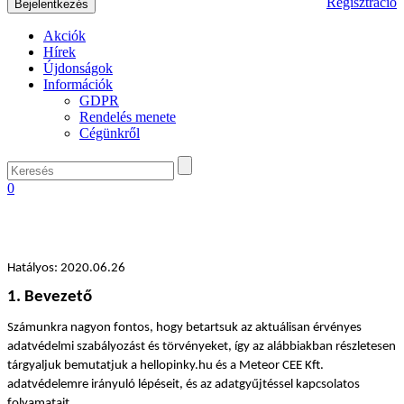
Regisztráció
Akciók
Hírek
Újdonságok
Információk
GDPR
Rendelés menete
Cégünkről
0
Hatályos: 2020.06.26
1. Bevezető
Számunkra nagyon fontos, hogy betartsuk az aktuálisan érvényes 
adatvédelmi szabályozást és törvényeket, így az alábbiakban részletesen 
tárgyaljuk bemutatjuk a hellopinky.hu és a Meteor CEE Kft. 
adatvédelemre irányuló lépéseit, és az adatgyűjtéssel kapcsolatos 
folyamatait.