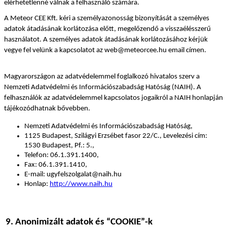
elérhetetlenné válnak a felhasználó számára.
A Meteor CEE Kft. kéri a személyazonosság bizonyítását a személyes 
adatok átadásának korlátozása előtt, megelőzendő a visszaélésszerű 
használatot. A személyes adatok átadásának korlátozásához kérjük 
vegye fel velünk a kapcsolatot az web@meteorcee.hu email címen.
Magyarországon az adatvédelemmel foglalkozó hivatalos szerv a 
Nemzeti Adatvédelmi és Információszabadság Hatóság (NAIH). A 
felhasználók az adatvédelemmel kapcsolatos jogaikról a NAIH honlapján 
tájékozódhatnak bővebben.
Nemzeti Adatvédelmi és Információszabadság Hatóság,
1125 Budapest, Szilágyi Erzsébet fasor 22/C., Levelezési cím: 
1530 Budapest, Pf.: 5.,
Telefon: 06.1.391.1400,
Fax: 06.1.391.1410,
E-mail: ugyfelszolgalat@naih.hu
Honlap: 
http://www.naih.hu
9. Anonimizált adatok és “COOKIE”-k