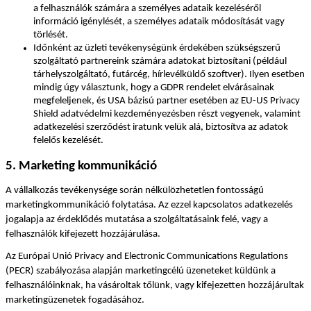
a felhasználók számára a személyes adataik kezeléséről 
információ igénylését, a személyes adataik módosítását vagy 
törlését.
Időnként az üzleti tevékenységünk érdekében szükségszerű 
szolgáltató partnereink számára adatokat biztosítani (például 
tárhelyszolgáltató, futárcég, hírlevélküldő szoftver). Ilyen esetben 
mindig úgy választunk, hogy a GDPR rendelet elvárásainak 
megfeleljenek, és USA bázisú partner esetében az EU-US Privacy 
Shield adatvédelmi kezdeményezésben részt vegyenek, valamint 
adatkezelési szerződést iratunk velük alá, biztosítva az adatok 
felelős kezelését.
5. Marketing kommunikáció
A vállalkozás tevékenysége során nélkülözhetetlen fontosságú 
marketingkommunikáció folytatása. Az ezzel kapcsolatos adatkezelés 
jogalapja az érdeklődés mutatása a szolgáltatásaink felé, vagy a 
felhasználók kifejezett hozzájárulása.
Az Európai Unió Privacy and Electronic Communications Regulations 
(PECR) szabályozása alapján marketingcélú üzeneteket küldünk a 
felhasználóinknak, ha vásároltak tőlünk, vagy kifejezetten hozzájárultak 
marketingüzenetek fogadásához.