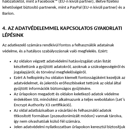
hálózatoktól, mint a Facebook™ (EU-n kívüli partner), illetve fizetési 
lehetőséget biztosító partnerek, mint a PayPal (EU-n kívüli partner) és a 
Barion.
4. AZ ADATVÉDELEMMEL KAPCSOLATOS GYAKORLATI 
LÉPÉSINK
Az adatkezelő számára rendkívül fontos a felhasználók adatainak 
védelme, és a hatályos szabályozásnak való megfelelés. Ezért:
Az oldalon végzett adatvédelmi hatásvizsgálat után listát 
készítettünk a gyűjtött adatokról, azoknak a szükségességéről és 
jogalapjáról, és törvényi megfelelőségéről.
Ezért A hellopinky.hu oldalon kiemelt fontosságúként kezeljük az 
adatvédelmet, és jelentős erőfeszítéseket tettünk az oldal által 
gyűjtött információk biztonságos gyűjtésére.
Az űrlapokon megadott és oldalon keletkező adatok védelme 
érdekében SSL minősítést alkalmazunk a teljes weboldalon (Let’s 
Encrypt Authority X3 certifikáció).
Az oldal adatbázisaiban a vásárlási és felhasználói adatok 
titkosított formában (pszeudonimizált módon) vannak tárolva, 
így nem olvashatóak külső fél számára.
Jelen adatvédelmi nyilatkozatban űrlapokon keresztül biztosítjuk 