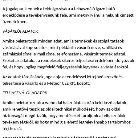
A jogalapunk ennek a feldolgozására a felhasználó igazolható 
érdeklődése a tevékenységünk felé, ami megnyilvánul a nekünk címzett 
üzenetekben.
VÁSÁRLÓI ADATOK
Amibe beletartozik minden adat, ami a termékek és szolgáltatások 
vásárlásával kapcsolatos, mint például a vásárló neve, szállítási és 
számlázási címe, e-mail címe, telefonszáma, vásárolt termék adatai. 
Ezeket az adatokat a rendelések sikeres teljesítése érdekében dolgozzuk 
fel, és hogy jogilag megfelelő feljegyzéseink legyenek a vásárlásokról.
Az adatok tárolásának jogalapja a rendeléssel létrejövő szerződés 
teljesítése a vásárló és a Meteor CEE Kft. között.
FELHASZNÁLÓI ADATOK
Amibe beletartoznak a weboldal használata során keletkező adatok, 
amik lehetővé teszik az oldal technikai működését, hogy az oldal 
biztonságát megőrizzük, hogy mentéseket tároljunk a felhasználók 
tevékenységéről, és hogy mindig a lehető legrelevánsabb tartalomhoz 
férj hozzá.