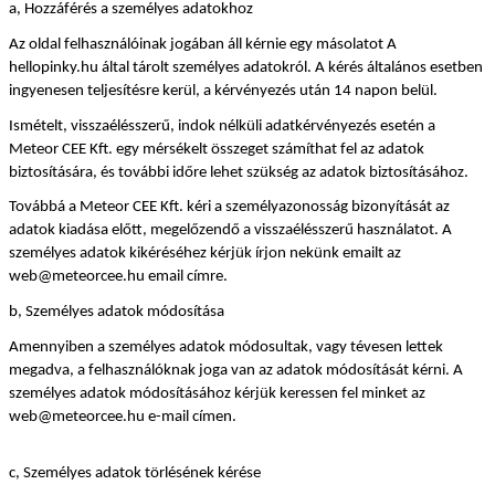
a, Hozzáférés a személyes adatokhoz
Az oldal felhasználóinak jogában áll kérnie egy másolatot A 
hellopinky.hu által tárolt személyes adatokról. A kérés általános esetben 
ingyenesen teljesítésre kerül, a kérvényezés után 14 napon belül.
Ismételt, visszaélésszerű, indok nélküli adatkérvényezés esetén a 
Meteor CEE Kft. egy mérsékelt összeget számíthat fel az adatok 
biztosítására, és további időre lehet szükség az adatok biztosításához.
Továbbá a Meteor CEE Kft. kéri a személyazonosság bizonyítását az 
adatok kiadása előtt, megelőzendő a visszaélésszerű használatot. A 
személyes adatok kikéréséhez kérjük írjon nekünk emailt az 
web@meteorcee.hu email címre.
b, Személyes adatok módosítása
Amennyiben a személyes adatok módosultak, vagy tévesen lettek 
megadva, a felhasználóknak joga van az adatok módosítását kérni. A 
személyes adatok módosításához kérjük keressen fel minket az 
web@meteorcee.hu e-mail címen.
c, Személyes adatok törlésének kérése