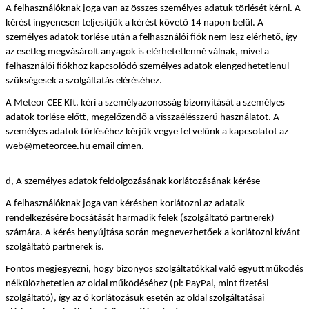
A felhasználóknak joga van az összes személyes adatuk törlését kérni. A 
kérést ingyenesen teljesítjük a kérést követő 14 napon belül. A 
személyes adatok törlése után a felhasználói fiók nem lesz elérhető, így 
az esetleg megvásárolt anyagok is elérhetetlenné válnak, mivel a 
felhasználói fiókhoz kapcsolódó személyes adatok elengedhetetlenül 
szükségesek a szolgáltatás eléréséhez.
A Meteor CEE Kft. kéri a személyazonosság bizonyítását a személyes 
adatok törlése előtt, megelőzendő a visszaélésszerű használatot. A 
személyes adatok törléséhez kérjük vegye fel velünk a kapcsolatot az 
web@meteorcee.hu email címen.
d, A személyes adatok feldolgozásának korlátozásának kérése
A felhasználóknak joga van kérésben korlátozni az adataik 
rendelkezésére bocsátását harmadik felek (szolgáltató partnerek) 
számára. A kérés benyújtása során megnevezhetőek a korlátozni kívánt 
szolgáltató partnerek is.
Fontos megjegyezni, hogy bizonyos szolgáltatókkal való együttműködés 
nélkülözhetetlen az oldal működéséhez (pl: PayPal, mint fizetési 
szolgáltató), így az ő korlátozásuk esetén az oldal szolgáltatásai 