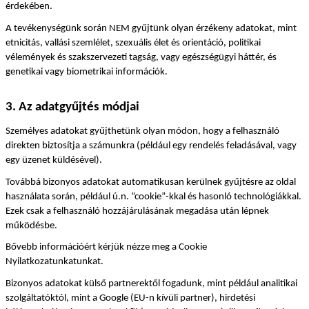
érdekében.
A tevékenységünk során NEM gyűjtünk olyan érzékeny adatokat, mint 
etnicitás, vallási szemlélet, szexuális élet és orientáció, politikai 
vélemények és szakszervezeti tagság, vagy egészségügyi háttér, és 
genetikai vagy biometrikai információk.
3. Az adatgyűjtés módjai
Személyes adatokat gyűjthetünk olyan módon, hogy a felhasználó 
direkten biztosítja a számunkra (például egy rendelés feladásával, vagy 
egy üzenet küldésével).
Továbbá bizonyos adatokat automatikusan kerülnek gyűjtésre az oldal 
használata során, például ú.n. “cookie”-kkal és hasonló technológiákkal. 
Ezek csak a felhasználó hozzájárulásának megadása után lépnek 
működésbe.
Bővebb információért kérjük nézze meg a Cookie 
Nyilatkozatunkatunkat.
Bizonyos adatokat külső partnerektől fogadunk, mint például analitikai 
szolgáltatóktól, mint a Google (EU-n kívüli partner), hirdetési 