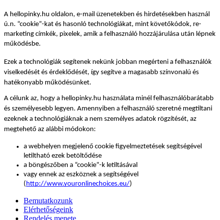
A hellopinky.hu oldalon, e-mail üzenetekben és hirdetésekben használ 
ú.n. “cookie”-kat és hasonló technológiákat, mint követőkódok, re-
marketing címkék, pixelek, amik a felhasználó hozzájárulása után lépnek 
működésbe.
Ezek a technológiák segítenek nekünk jobban megérteni a felhasználók 
viselkedését és érdeklődését, így segítve a magasabb színvonalú és 
hatékonyabb működésünket.
A célunk az, hogy a hellopinky.hu használata minél felhasználóbarátabb 
és személyesebb legyen. Amennyiben a felhasználó szeretné megtiltani 
ezeknek a technológiáknak a nem személyes adatok rögzítését, az 
megtehető az alábbi módokon:
a webhelyen megjelenő cookie figyelmeztetések segítségével 
letiltható ezek betöltődése
a böngészőben a “cookie”-k letiltásával
vagy ennek az eszköznek a segítségével 
(
http://www.youronlinechoices.eu/
)
Bemutatkozunk
Elérhetőségeink
Rendelés menete