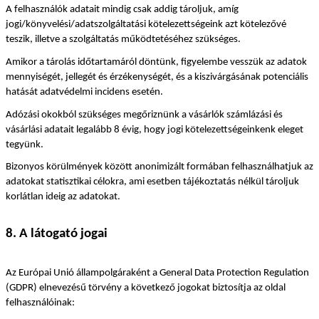
A felhasználók adatait mindig csak addig tároljuk, amíg 
jogi/könyvelési/adatszolgáltatási kötelezettségeink azt kötelezővé 
teszik, illetve a szolgáltatás működtetéséhez szükséges.
Amikor a tárolás időtartamáról döntünk, figyelembe vesszük az adatok 
mennyiségét, jellegét és érzékenységét, és a kiszivárgásának potenciális 
hatását adatvédelmi incidens esetén.
Adózási okokból szükséges megőriznünk a vásárlók számlázási és 
vásárlási adatait legalább 8 évig, hogy jogi kötelezettségeinkenk eleget 
tegyünk.
Bizonyos körülmények között anonimizált formában felhasználhatjuk az 
adatokat statisztikai célokra, ami esetben tájékoztatás nélkül tároljuk 
korlátlan ideig az adatokat.
8. A látogató jogai
Az Európai Unió állampolgáraként a General Data Protection Regulation 
(GDPR) elnevezésű törvény a következő jogokat biztosítja az oldal 
felhasználóinak: