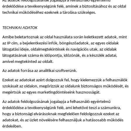
Az adatok feldolgozásának jogalapja a felhasználó egyértelmű 
érdeklődése a tevékenységünk felé, aminek a biztosításához és az oldal 
technikai működéséhez ezeknek a tárolása szükséges.
TECHNIKAI ADATOK
Amibe beletartoznak az oldal használata során keletkezett adatok, mint 
az IP cím, a bejelentkezési infók, böngészőadatok, az egyes oldalak 
látogatási ideje, oldalmegtekintések és navigációs utak, az oldalak 
látogatásának száma és időpontja, időzónák, és a készülék adatai, 
amivel megtekinted az oldalt.
Az adatok forrása az analitikai szoftverünk.
Ezeket az adatokat azért dolgozzuk fel, hogy kielemezzük a felhasználók 
szokásait az oldalon, megőrizzük az oldalunk biztonságos működését, és 
megértsük az egyes marketingdöntéseink hasznosságát.
Az adatok feldolgozásának jogalapja a felhasználó egyértelmű 
érdeklődése a tevékenységünk felé, ami lehetővé teszi a számunkra, 
hogy a biztonsági elvárásoknak megfelelően feldolgozzuk ezeket az 
adatokat, és az üzlet növelésére felhasználjuk a hatásosabb működés 
érdekében.