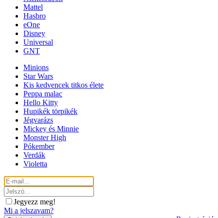
Mattel
Hasbro
eOne
Disney
Universal
GNT
Minions
Star Wars
Kis kedvencek titkos élete
Peppa malac
Hello Kitty
Hupikék törpikék
Jégvarázs
Mickey és Minnie
Monster High
Pókember
Verdák
Violetta
Jegyezz meg!
Mi a jelszavam?