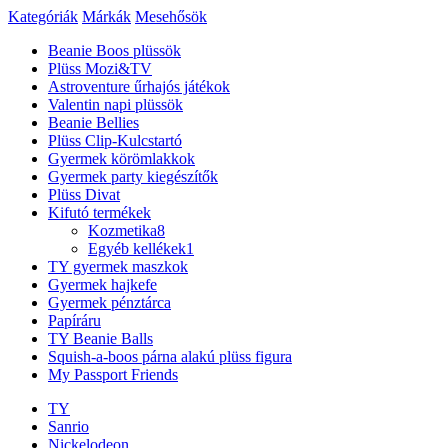
Kategóriák
Márkák
Mesehősök
Beanie Boos plüssök
Plüss Mozi&TV
Astroventure űrhajós játékok
Valentin napi plüssök
Beanie Bellies
Plüss Clip-Kulcstartó
Gyermek körömlakkok
Gyermek party kiegészítők
Plüss Divat
Kifutó termékek
Kozmetika
8
Egyéb kellékek
1
TY gyermek maszkok
Gyermek hajkefe
Gyermek pénztárca
Papíráru
TY Beanie Balls
Squish-a-boos párna alakú plüss figura
My Passport Friends
TY
Sanrio
Nickelodeon