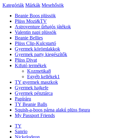
Kategóriák
Márkák
Mesehősök
Beanie Boos plüssök
Plüss Mozi&TV
Astroventure űrhajós játékok
Valentin napi plüssök
Beanie Bellies
Plüss Clip-Kulcstartó
Gyermek körömlakkok
Gyermek party kiegészítők
Plüss Divat
Kifutó termékek
Kozmetika
8
Egyéb kellékek
1
TY gyermek maszkok
Gyermek hajkefe
Gyermek pénztárca
Papíráru
TY Beanie Balls
Squish-a-boos párna alakú plüss figura
My Passport Friends
TY
Sanrio
Nickelodeon