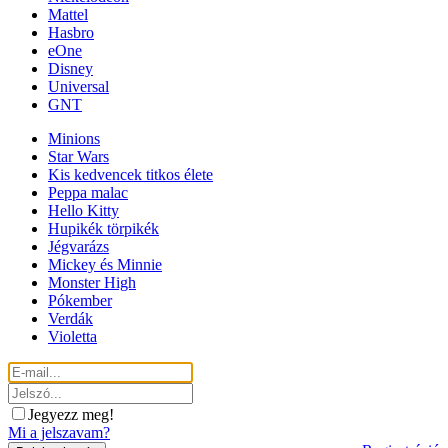
Mattel
Hasbro
eOne
Disney
Universal
GNT
Minions
Star Wars
Kis kedvencek titkos élete
Peppa malac
Hello Kitty
Hupikék törpikék
Jégvarázs
Mickey és Minnie
Monster High
Pókember
Verdák
Violetta
Jegyezz meg!
Mi a jelszavam?