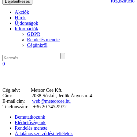
Regisztráció
Akciók
Hírek
Újdonságok
Információk
GDPR
Rendelés menete
Cégünkről
0
Cég név: Meteor Cee Kft.
Cím: 2038 Sóskút, Jedlik Ányos u. 4.
E-mail cím:
web@meteorcee.hu
Telefonszám:
+36 20 745-9972
Bemutatkozunk
Elérhetőségeink
Rendelés menete
Általános szerződési feltételek