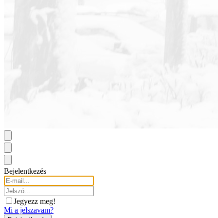
Bejelentkezés
Jegyezz meg!
Mi a jelszavam?