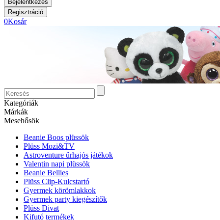
0
Kosár
Kategóriák
Márkák
Mesehősök
Beanie Boos plüssök
Plüss Mozi&TV
Astroventure űrhajós játékok
Valentin napi plüssök
Beanie Bellies
Plüss Clip-Kulcstartó
Gyermek körömlakkok
Gyermek party kiegészítők
Plüss Divat
Kifutó termékek