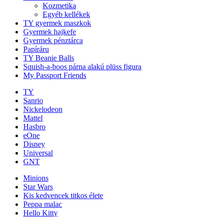
Kozmetika
Egyéb kellékek
TY gyermek maszkok
Gyermek hajkefe
Gyermek pénztárca
Papíráru
TY Beanie Balls
Squish-a-boos párna alakú plüss figura
My Passport Friends
TY
Sanrio
Nickelodeon
Mattel
Hasbro
eOne
Disney
Universal
GNT
Minions
Star Wars
Kis kedvencek titkos élete
Peppa malac
Hello Kitty