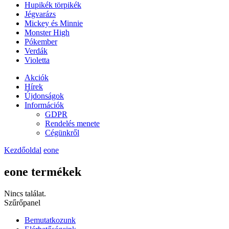
Hupikék törpikék
Jégvarázs
Mickey és Minnie
Monster High
Pókember
Verdák
Violetta
Akciók
Hírek
Újdonságok
Információk
GDPR
Rendelés menete
Cégünkről
Kezdőoldal
eone
eone termékek
Nincs találat.
Szűrőpanel
Bemutatkozunk