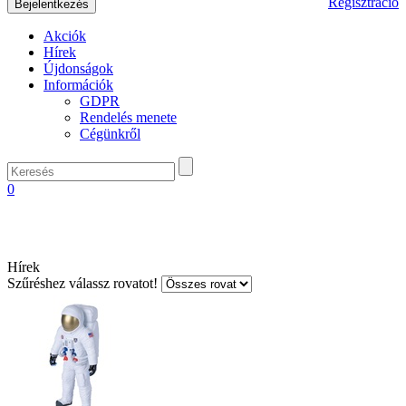
Regisztráció
Akciók
Hírek
Újdonságok
Információk
GDPR
Rendelés menete
Cégünkről
0
Hírek
Szűréshez válassz rovatot!