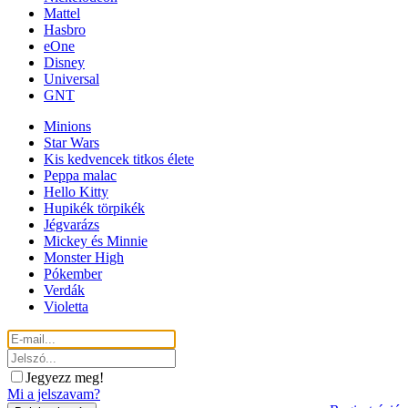
Mattel
Hasbro
eOne
Disney
Universal
GNT
Minions
Star Wars
Kis kedvencek titkos élete
Peppa malac
Hello Kitty
Hupikék törpikék
Jégvarázs
Mickey és Minnie
Monster High
Pókember
Verdák
Violetta
Jegyezz meg!
Mi a jelszavam?