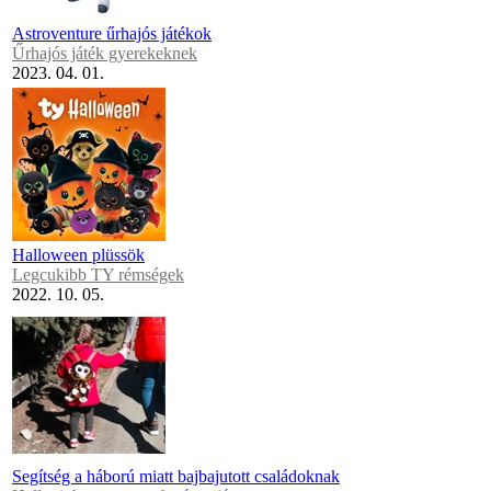
Astroventure űrhajós játékok
Űrhajós játék gyerekeknek
2023. 04. 01.
Halloween plüssök
Legcukibb TY rémségek
2022. 10. 05.
Segítség a háború miatt bajbajutott családoknak