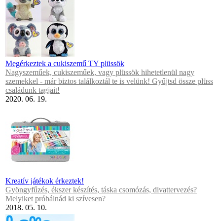
Megérkeztek a cukiszemű TY plüssök
Nagyszeműek, cukiszeműek, vagy plüssök hihetetlenül nagy
szemekkel - már biztos találkoztál te is velünk! Gyűjtsd össze plüss
családunk tagjait!
2020. 06. 19.
Kreatív játékok érkeztek!
Gyöngyfűzés, ékszer készítés, táska csomózás, divattervezés?
Melyiket próbálnád ki szívesen?
2018. 05. 10.