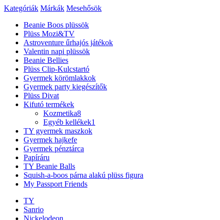
Kategóriák
Márkák
Mesehősök
Beanie Boos plüssök
Plüss Mozi&TV
Astroventure űrhajós játékok
Valentin napi plüssök
Beanie Bellies
Plüss Clip-Kulcstartó
Gyermek körömlakkok
Gyermek party kiegészítők
Plüss Divat
Kifutó termékek
Kozmetika
8
Egyéb kellékek
1
TY gyermek maszkok
Gyermek hajkefe
Gyermek pénztárca
Papíráru
TY Beanie Balls
Squish-a-boos párna alakú plüss figura
My Passport Friends
TY
Sanrio
Nickelodeon