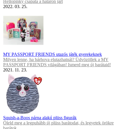
Hellopinky csapata a határon járt
2022. 03. 25.
MY PASSPORT FRIENDS utazós játék gyerekeknek
Milyen lenne, ha bárhova elutazhatnál? Üdvözöllek a MY
PASSPORT FRIENDS világában! Ismerd meg új barátaid!
2021. 11. 23.
Squish-a-Boos párna alakú plüss figurák
Öleld meg a legpuhább új plüss barátodat, és legyetek örökre
barátok.