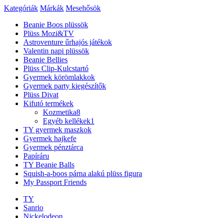
Kategóriák
Márkák
Mesehősök
Beanie Boos plüssök
Plüss Mozi&TV
Astroventure űrhajós játékok
Valentin napi plüssök
Beanie Bellies
Plüss Clip-Kulcstartó
Gyermek körömlakkok
Gyermek party kiegészítők
Plüss Divat
Kifutó termékek
Kozmetika
8
Egyéb kellékek
1
TY gyermek maszkok
Gyermek hajkefe
Gyermek pénztárca
Papíráru
TY Beanie Balls
Squish-a-boos párna alakú plüss figura
My Passport Friends
TY
Sanrio
Nickelodeon