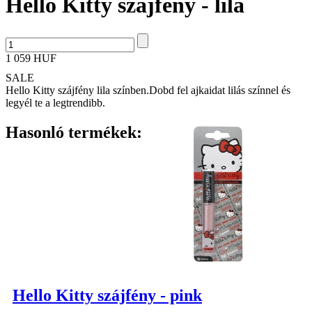
Hello Kitty szájfény - lila
1 059 HUF
SALE
Hello Kitty szájfény lila színben.Dobd fel ajkaidat lilás színnel és
legyél te a legtrendibb.
Hasonló termékek:
Hello Kitty szájfény - pink