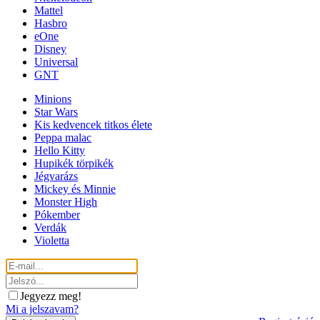
Mattel
Hasbro
eOne
Disney
Universal
GNT
Minions
Star Wars
Kis kedvencek titkos élete
Peppa malac
Hello Kitty
Hupikék törpikék
Jégvarázs
Mickey és Minnie
Monster High
Pókember
Verdák
Violetta
Jegyezz meg!
Mi a jelszavam?