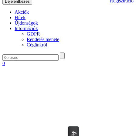
Regisztráció
Akciók
Hírek
Újdonságok
Információk
GDPR
Rendelés menete
Cégünkről
0