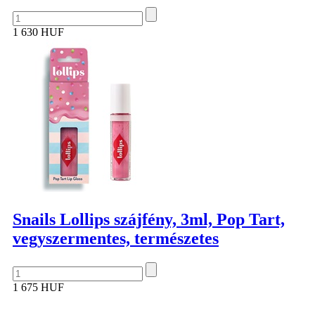
1 630 HUF
Snails Lollips szájfény, 3ml, Pop Tart,
vegyszermentes, természetes
1 675 HUF