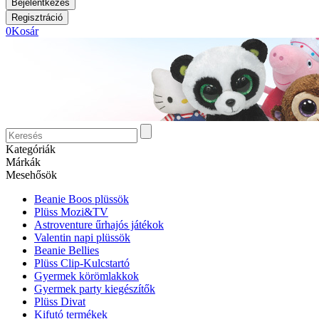
0
Kosár
Kategóriák
Márkák
Mesehősök
Beanie Boos plüssök
Plüss Mozi&TV
Astroventure űrhajós játékok
Valentin napi plüssök
Beanie Bellies
Plüss Clip-Kulcstartó
Gyermek körömlakkok
Gyermek party kiegészítők
Plüss Divat
Kifutó termékek