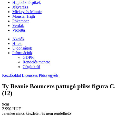
Hupikék törpikék
Jégvarázs
Mickey és Minnie
Monster High
Pókember
Verdák
Violetta
Akciók
Hírek
Újdonságok
Információk
GDPR
Rendelés menete
Cégünkről
Kezdőoldal
Licenszes
Plüss
egyéb
Ty Beanie Bouncers pattogó plüss figura
(12)
9cm
2 990 HUF
Jelenleg nincs készleten és nem rendelhető