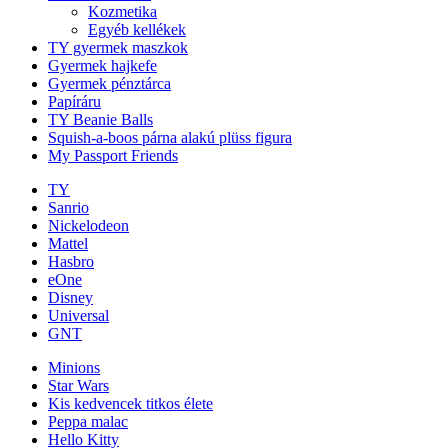
Kozmetika
Egyéb kellékek
TY gyermek maszkok
Gyermek hajkefe
Gyermek pénztárca
Papíráru
TY Beanie Balls
Squish-a-boos párna alakú plüss figura
My Passport Friends
TY
Sanrio
Nickelodeon
Mattel
Hasbro
eOne
Disney
Universal
GNT
Minions
Star Wars
Kis kedvencek titkos élete
Peppa malac
Hello Kitty