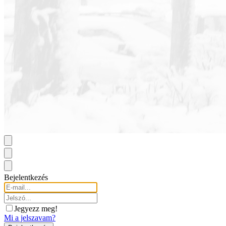
Bejelentkezés
Jegyezz meg!
Mi a jelszavam?