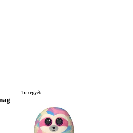
Top egyéb
omag