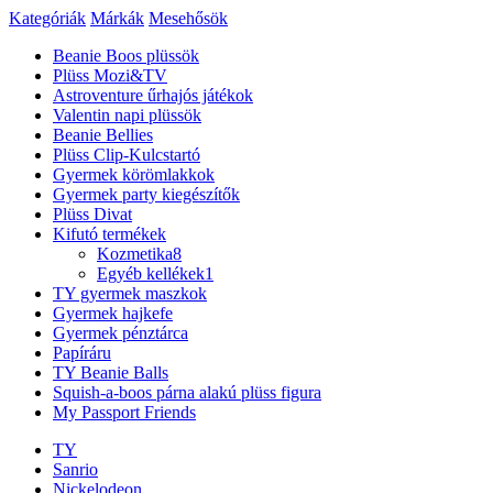
Kategóriák
Márkák
Mesehősök
Beanie Boos plüssök
Plüss Mozi&TV
Astroventure űrhajós játékok
Valentin napi plüssök
Beanie Bellies
Plüss Clip-Kulcstartó
Gyermek körömlakkok
Gyermek party kiegészítők
Plüss Divat
Kifutó termékek
Kozmetika
8
Egyéb kellékek
1
TY gyermek maszkok
Gyermek hajkefe
Gyermek pénztárca
Papíráru
TY Beanie Balls
Squish-a-boos párna alakú plüss figura
My Passport Friends
TY
Sanrio
Nickelodeon