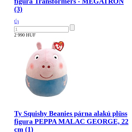
figura Transformers - MEGATRON
(3)
Új
2 990 HUF
Ty Squishy Beanies párna alakú plüss
figura PEPPA MALAC GEORGE, 22
cm (1)