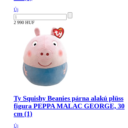
Új
2 990 HUF
Ty Squishy Beanies párna alakú plüss
figura PEPPA MALAC GEORGE, 30
cm (1)
Új