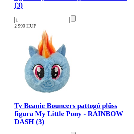
(3)
2 990 HUF
Ty Beanie Bouncers pattogó plüss
figura My Little Pony - RAINBOW
DASH (3)