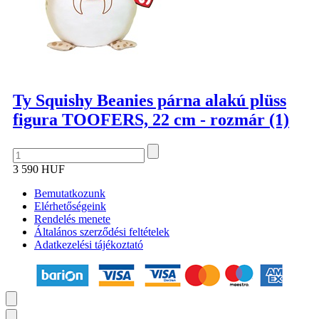
Ty Squishy Beanies párna alakú plüss
figura TOOFERS, 22 cm - rozmár (1)
3 590 HUF
Bemutatkozunk
Elérhetőségeink
Rendelés menete
Általános szerződési feltételek
Adatkezelési tájékoztató