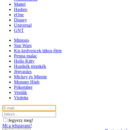
Mattel
Hasbro
eOne
Disney
Universal
GNT
Minions
Star Wars
Kis kedvencek titkos élete
Peppa malac
Hello Kitty
Hupikék törpikék
Jégvarázs
Mickey és Minnie
Monster High
Pókember
Verdák
Violetta
Jegyezz meg!
Mi a jelszavam?