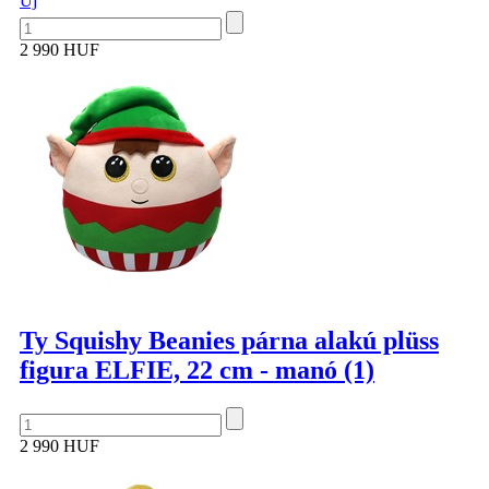
Új
2 990 HUF
Ty Squishy Beanies párna alakú plüss
figura ELFIE, 22 cm - manó (1)
2 990 HUF