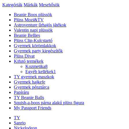
Kategóriák
Márkák
Mesehősök
Beanie Boos plüssök
Plüss Mozi&TV
Astroventure űrhajós játékok
Valentin napi plüssök
Beanie Bellies
Plüss Clip-Kulcstartó
Gyermek körömlakkok
Gyermek party kiegészítők
Plüss Divat
Kifutó termékek
Kozmetika
8
Egyéb kellékek
1
TY gyermek maszkok
Gyermek hajkefe
Gyermek pénztárca
Papíráru
TY Beanie Balls
Squish-a-boos párna alakú plüss figura
My Passport Friends
TY
Sanrio
Nickelodeon