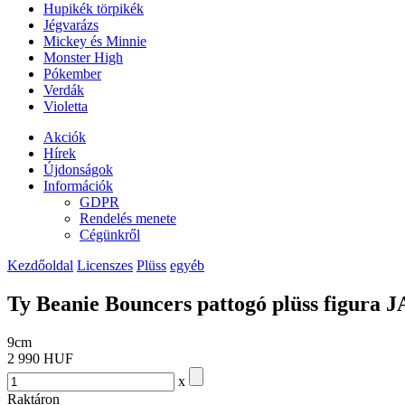
Hupikék törpikék
Jégvarázs
Mickey és Minnie
Monster High
Pókember
Verdák
Violetta
Akciók
Hírek
Újdonságok
Információk
GDPR
Rendelés menete
Cégünkről
Kezdőoldal
Licenszes
Plüss
egyéb
Ty Beanie Bouncers pattogó plüss figura 
9cm
2 990 HUF
x
Raktáron