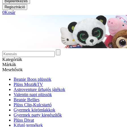
0
Kosár
Kategóriák
Márkák
Mesehősök
Beanie Boos plüssök
Plüss Mozi&TV
Astroventure űrhajós játékok
Valentin napi plüssök
Beanie Bellies
Plüss Clip-Kulcstartó
Gyermek körömlakkok
Gyermek party kiegészítők
Plüss Divat
Kifutó termékek