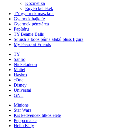
Kozmetika
Egyéb kellékek
TY gyermek maszkok
Gyermek hajkefe
Gyermek pénztárca
Papíráru
TY Beanie Balls
Squish-a-boos párna alakú plüss figura
My Passport Friends
TY
Sanrio
Nickelodeon
Mattel
Hasbro
eOne
Disney
Universal
GNT
Minions
Star Wars
Kis kedvencek titkos élete
Peppa malac
Hello Kitty