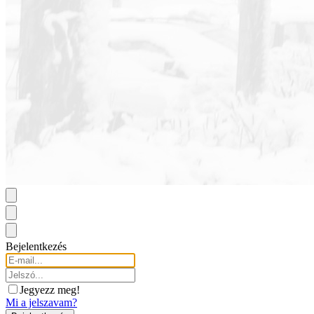
Bejelentkezés
Jegyezz meg!
Mi a jelszavam?