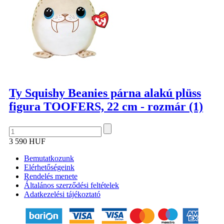
Ty Squishy Beanies párna alakú plüss
figura TOOFERS, 22 cm - rozmár (1)
3 590 HUF
Bemutatkozunk
Elérhetőségeink
Rendelés menete
Általános szerződési feltételek
Adatkezelési tájékoztató