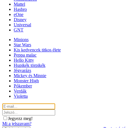
Mattel
Hasbro
eOne
Disney
Universal
GNT
Minions
Star Wars
Kis kedvencek titkos élete
Peppa malac
Hello Kitty
Hupikék törpikék
Jégvarázs
Mickey és Minnie
Monster High
Pókember
Verdák
Violetta
Jegyezz meg!
Mi a jelszavam?