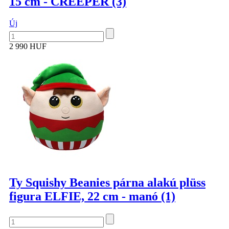
15 cm - CREEPER (3)
Új
2 990 HUF
Ty Squishy Beanies párna alakú plüss
figura ELFIE, 22 cm - manó (1)