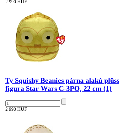
2 990 HUF
Ty Squishy Beanies párna alakú plüss
figura Star Wars C-3PO, 22 cm (1)
2 990 HUF