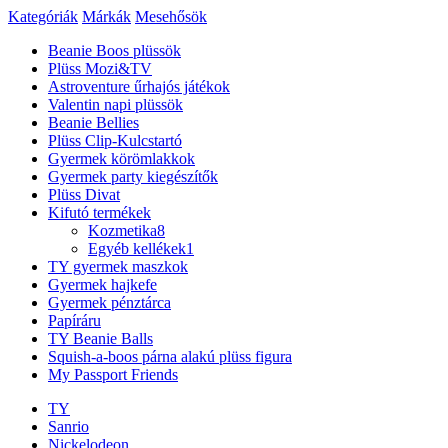
Kategóriák
Márkák
Mesehősök
Beanie Boos plüssök
Plüss Mozi&TV
Astroventure űrhajós játékok
Valentin napi plüssök
Beanie Bellies
Plüss Clip-Kulcstartó
Gyermek körömlakkok
Gyermek party kiegészítők
Plüss Divat
Kifutó termékek
Kozmetika
8
Egyéb kellékek
1
TY gyermek maszkok
Gyermek hajkefe
Gyermek pénztárca
Papíráru
TY Beanie Balls
Squish-a-boos párna alakú plüss figura
My Passport Friends
TY
Sanrio
Nickelodeon