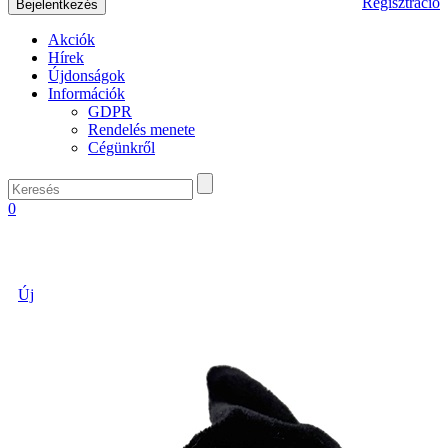
Regisztráció
Akciók
Hírek
Újdonságok
Információk
GDPR
Rendelés menete
Cégünkről
0
Új