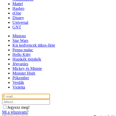
Mattel
Hasbro
eOne
Disney
Universal
GNT
Minions
Star Wars
Kis kedvencek titkos élete
Peppa malac
Hello Kitty
Hupikék törpikék
Jégvarázs
Mickey és Minnie
Monster High
Pókember
Verdák
Violetta
Jegyezz meg!
Mi a jelszavam?