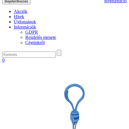
Regisztráció
Akciók
Hírek
Újdonságok
Információk
GDPR
Rendelés menete
Cégünkről
0