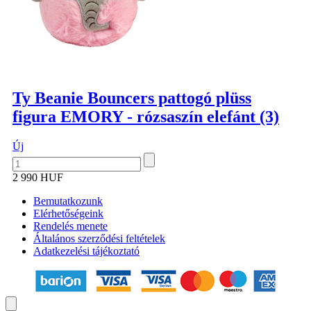
Ty Beanie Bouncers pattogó plüss
figura EMORY - rózsaszín elefánt (3)
Új
2 990 HUF
Bemutatkozunk
Elérhetőségeink
Rendelés menete
Általános szerződési feltételek
Adatkezelési tájékoztató