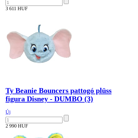
3 611 HUF
Ty Beanie Bouncers pattogó plüss
figura Disney - DUMBO (3)
Új
2 990 HUF