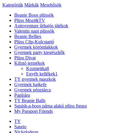
Kategóriák
Márkák
Mesehősök
Beanie Boos plüssök
Plüss Mozi&TV
Astroventure űrhajós játékok
Valentin napi plüssök
Beanie Bellies
Plüss Clip-Kulcstartó
Gyermek körömlakkok
Gyermek party kiegészítők
Plüss Divat
Kifutó termékek
Kozmetika
8
Egyéb kellékek
1
TY gyermek maszkok
Gyermek hajkefe
Gyermek pénztárca
Papíráru
TY Beanie Balls
Squish-a-boos párna alakú plüss figura
My Passport Friends
TY
Sanrio
Nickelodeon