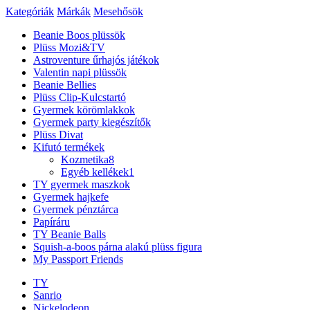
Kategóriák
Márkák
Mesehősök
Beanie Boos plüssök
Plüss Mozi&TV
Astroventure űrhajós játékok
Valentin napi plüssök
Beanie Bellies
Plüss Clip-Kulcstartó
Gyermek körömlakkok
Gyermek party kiegészítők
Plüss Divat
Kifutó termékek
Kozmetika
8
Egyéb kellékek
1
TY gyermek maszkok
Gyermek hajkefe
Gyermek pénztárca
Papíráru
TY Beanie Balls
Squish-a-boos párna alakú plüss figura
My Passport Friends
TY
Sanrio
Nickelodeon