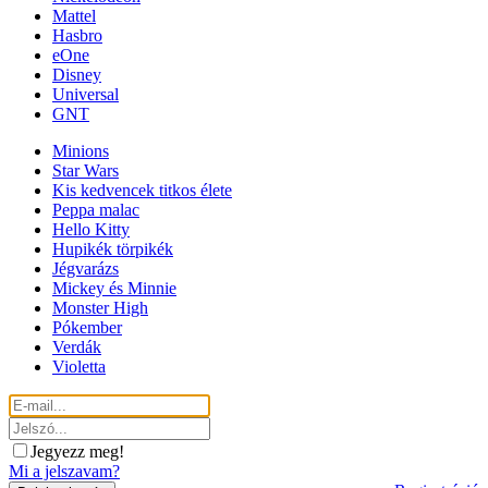
Mattel
Hasbro
eOne
Disney
Universal
GNT
Minions
Star Wars
Kis kedvencek titkos élete
Peppa malac
Hello Kitty
Hupikék törpikék
Jégvarázs
Mickey és Minnie
Monster High
Pókember
Verdák
Violetta
Jegyezz meg!
Mi a jelszavam?