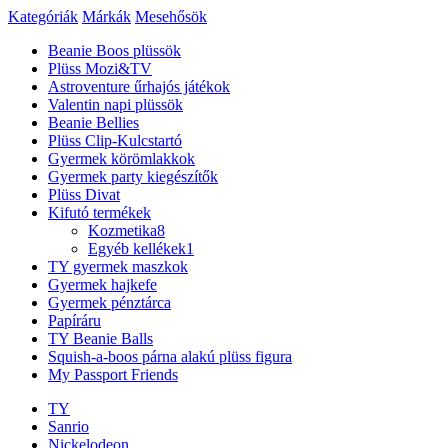
Kategóriák
Márkák
Mesehősök
Beanie Boos plüssök
Plüss Mozi&TV
Astroventure űrhajós játékok
Valentin napi plüssök
Beanie Bellies
Plüss Clip-Kulcstartó
Gyermek körömlakkok
Gyermek party kiegészítők
Plüss Divat
Kifutó termékek
Kozmetika
8
Egyéb kellékek
1
TY gyermek maszkok
Gyermek hajkefe
Gyermek pénztárca
Papíráru
TY Beanie Balls
Squish-a-boos párna alakú plüss figura
My Passport Friends
TY
Sanrio
Nickelodeon