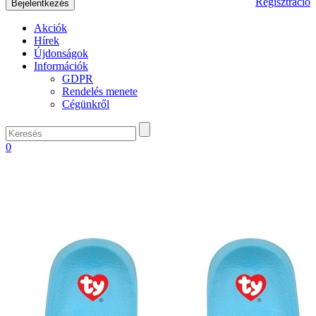
Regisztráció
Akciók
Hírek
Újdonságok
Információk
GDPR
Rendelés menete
Cégünkről
0