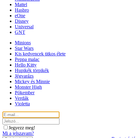
Mattel
Hasbro
eOne
Disney
Universal
GNT
Minions
Star Wars
Kis kedvencek titkos élete
Peppa malac
Hello Kitty
Hupikék törpikék
Jégvarázs
Mickey és Minnie
Monster High
Pókember
Verdák
Violetta
Jegyezz meg!
Mi a jelszavam?