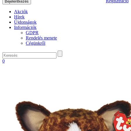
Regisztráció
Akciók
Hírek
Újdonságok
Információk
GDPR
Rendelés menete
Cégünkről
0