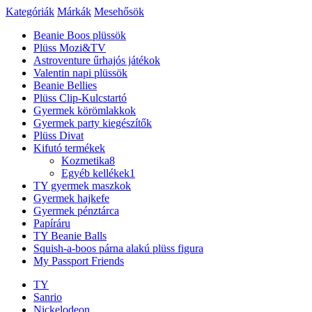
Kategóriák
Márkák
Mesehősök
Beanie Boos plüssök
Plüss Mozi&TV
Astroventure űrhajós játékok
Valentin napi plüssök
Beanie Bellies
Plüss Clip-Kulcstartó
Gyermek körömlakkok
Gyermek party kiegészítők
Plüss Divat
Kifutó termékek
Kozmetika
8
Egyéb kellékek
1
TY gyermek maszkok
Gyermek hajkefe
Gyermek pénztárca
Papíráru
TY Beanie Balls
Squish-a-boos párna alakú plüss figura
My Passport Friends
TY
Sanrio
Nickelodeon