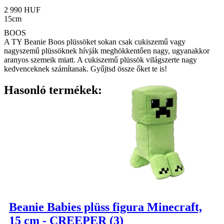
2 990 HUF
15cm
BOOS
A TY Beanie Boos plüssöket sokan csak cukiszemű vagy
nagyszemű plüssöknek hívják meghökkentően nagy, ugyanakkor
aranyos szemeik miatt. A cukiszemű plüssök világszerte nagy
kedvenceknek számítanak. Gyűjtsd össze őket te is!
Hasonló termékek:
Beanie Babies plüss figura Minecraft,
15 cm - CREEPER (3)