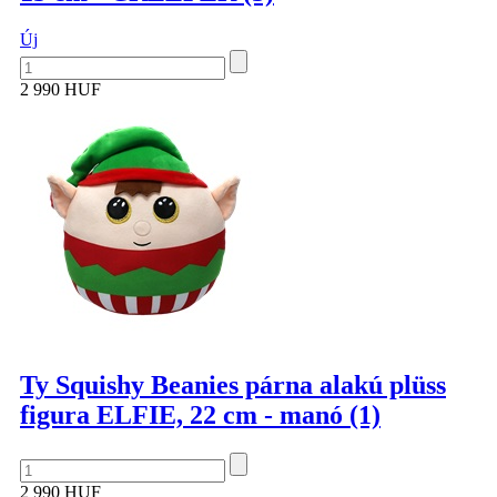
Új
2 990 HUF
Ty Squishy Beanies párna alakú plüss
figura ELFIE, 22 cm - manó (1)
2 990 HUF