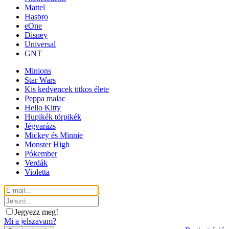
Mattel
Hasbro
eOne
Disney
Universal
GNT
Minions
Star Wars
Kis kedvencek titkos élete
Peppa malac
Hello Kitty
Hupikék törpikék
Jégvarázs
Mickey és Minnie
Monster High
Pókember
Verdák
Violetta
Jegyezz meg!
Mi a jelszavam?