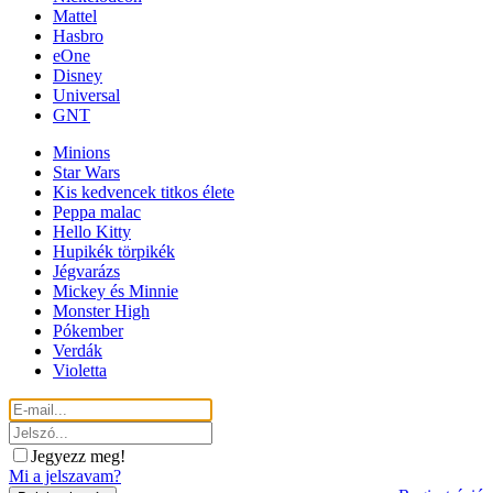
Mattel
Hasbro
eOne
Disney
Universal
GNT
Minions
Star Wars
Kis kedvencek titkos élete
Peppa malac
Hello Kitty
Hupikék törpikék
Jégvarázs
Mickey és Minnie
Monster High
Pókember
Verdák
Violetta
Jegyezz meg!
Mi a jelszavam?