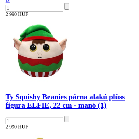
Új
2 990 HUF
Ty Squishy Beanies párna alakú plüss
figura ELFIE, 22 cm - manó (1)
2 990 HUF