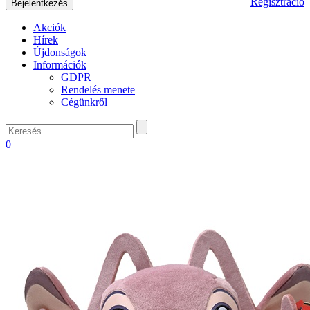
Regisztráció
Akciók
Hírek
Újdonságok
Információk
GDPR
Rendelés menete
Cégünkről
0