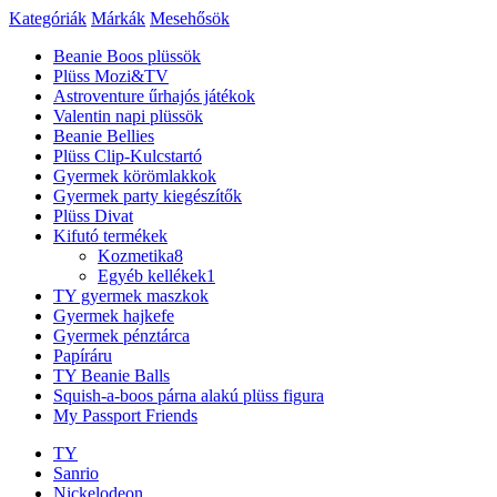
Kategóriák
Márkák
Mesehősök
Beanie Boos plüssök
Plüss Mozi&TV
Astroventure űrhajós játékok
Valentin napi plüssök
Beanie Bellies
Plüss Clip-Kulcstartó
Gyermek körömlakkok
Gyermek party kiegészítők
Plüss Divat
Kifutó termékek
Kozmetika
8
Egyéb kellékek
1
TY gyermek maszkok
Gyermek hajkefe
Gyermek pénztárca
Papíráru
TY Beanie Balls
Squish-a-boos párna alakú plüss figura
My Passport Friends
TY
Sanrio
Nickelodeon