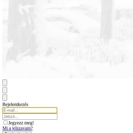
Bejelentkezés
Jegyezz meg!
Mi a jelszavam?