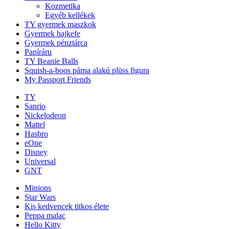
Kozmetika
Egyéb kellékek
TY gyermek maszkok
Gyermek hajkefe
Gyermek pénztárca
Papíráru
TY Beanie Balls
Squish-a-boos párna alakú plüss figura
My Passport Friends
TY
Sanrio
Nickelodeon
Mattel
Hasbro
eOne
Disney
Universal
GNT
Minions
Star Wars
Kis kedvencek titkos élete
Peppa malac
Hello Kitty