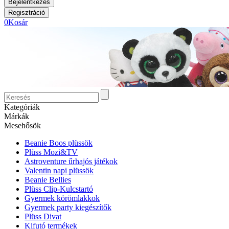
0
Kosár
Kategóriák
Márkák
Mesehősök
Beanie Boos plüssök
Plüss Mozi&TV
Astroventure űrhajós játékok
Valentin napi plüssök
Beanie Bellies
Plüss Clip-Kulcstartó
Gyermek körömlakkok
Gyermek party kiegészítők
Plüss Divat
Kifutó termékek