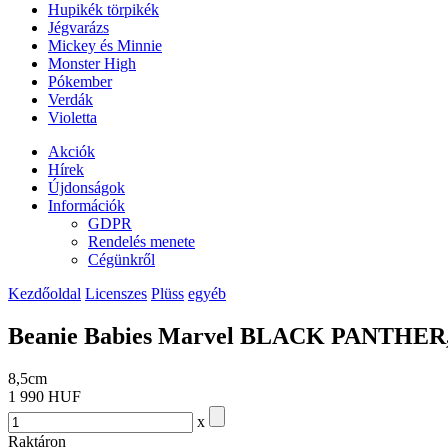
Hupikék törpikék
Jégvarázs
Mickey és Minnie
Monster High
Pókember
Verdák
Violetta
Akciók
Hírek
Újdonságok
Információk
GDPR
Rendelés menete
Cégünkről
Kezdőoldal
Licenszes
Plüss
egyéb
Beanie Babies Marvel BLACK PANTHER, C
8,5cm
1 990 HUF
x
Raktáron