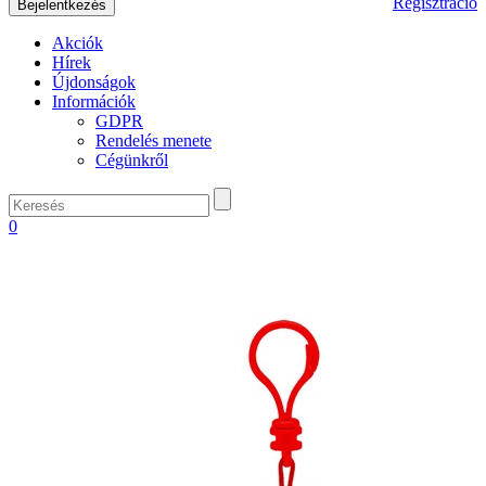
Regisztráció
Akciók
Hírek
Újdonságok
Információk
GDPR
Rendelés menete
Cégünkről
0