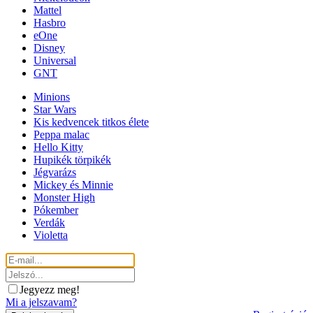
Mattel
Hasbro
eOne
Disney
Universal
GNT
Minions
Star Wars
Kis kedvencek titkos élete
Peppa malac
Hello Kitty
Hupikék törpikék
Jégvarázs
Mickey és Minnie
Monster High
Pókember
Verdák
Violetta
Jegyezz meg!
Mi a jelszavam?