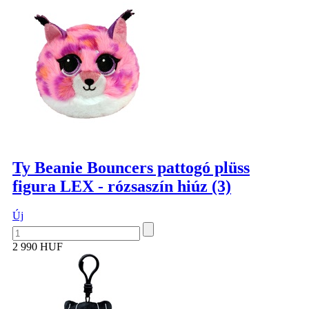
Ty Beanie Bouncers pattogó plüss
figura LEX - rózsaszín hiúz (3)
Új
2 990 HUF