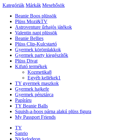
Kategóriák
Márkák
Mesehősök
Beanie Boos plüssök
Plüss Mozi&TV
Astroventure űrhajós játékok
Valentin napi plüssök
Beanie Bellies
Plüss Clip-Kulcstartó
Gyermek körömlakkok
Gyermek party kiegészítők
Plüss Divat
Kifutó termékek
Kozmetika
8
Egyéb kellékek
1
TY gyermek maszkok
Gyermek hajkefe
Gyermek pénztárca
Papíráru
TY Beanie Balls
Squish-a-boos párna alakú plüss figura
My Passport Friends
TY
Sanrio
Nickelodeon