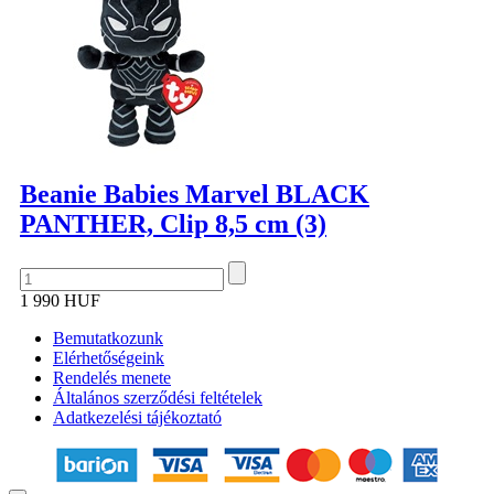
Beanie Babies Marvel BLACK
PANTHER, Clip 8,5 cm (3)
1 990 HUF
Bemutatkozunk
Elérhetőségeink
Rendelés menete
Általános szerződési feltételek
Adatkezelési tájékoztató