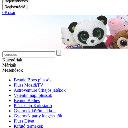
0
Kosár
Kategóriák
Márkák
Mesehősök
Beanie Boos plüssök
Plüss Mozi&TV
Astroventure űrhajós játékok
Valentin napi plüssök
Beanie Bellies
Plüss Clip-Kulcstartó
Gyermek körömlakkok
Gyermek party kiegészítők
Plüss Divat
Kifutó termékek