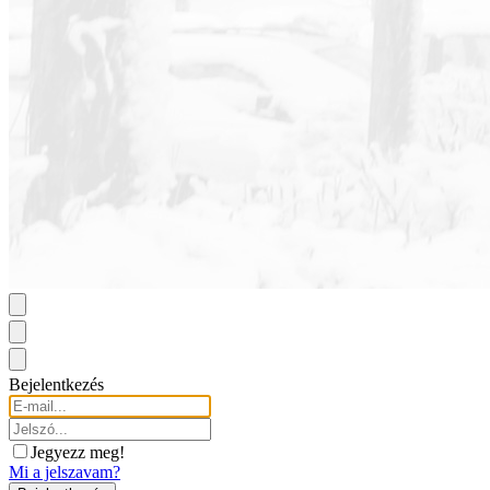
Bejelentkezés
Jegyezz meg!
Mi a jelszavam?