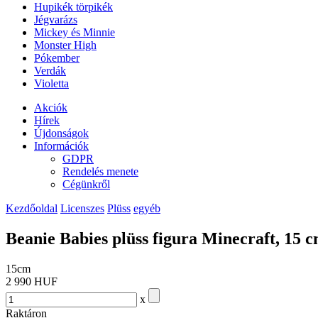
Hupikék törpikék
Jégvarázs
Mickey és Minnie
Monster High
Pókember
Verdák
Violetta
Akciók
Hírek
Újdonságok
Információk
GDPR
Rendelés menete
Cégünkről
Kezdőoldal
Licenszes
Plüss
egyéb
Beanie Babies plüss figura Minecraft, 15
15cm
2 990 HUF
x
Raktáron