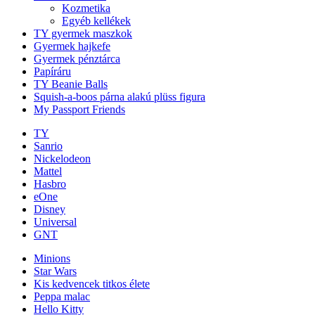
Kozmetika
Egyéb kellékek
TY gyermek maszkok
Gyermek hajkefe
Gyermek pénztárca
Papíráru
TY Beanie Balls
Squish-a-boos párna alakú plüss figura
My Passport Friends
TY
Sanrio
Nickelodeon
Mattel
Hasbro
eOne
Disney
Universal
GNT
Minions
Star Wars
Kis kedvencek titkos élete
Peppa malac
Hello Kitty