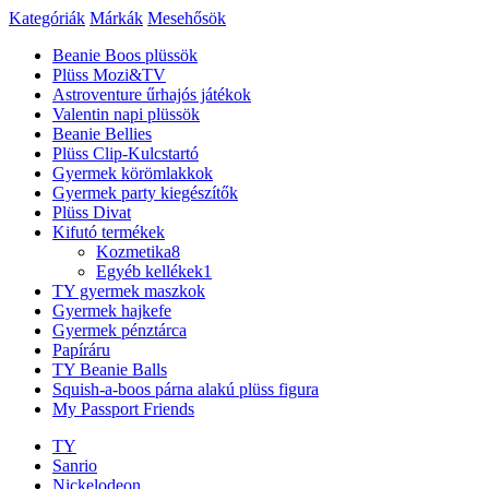
Kategóriák
Márkák
Mesehősök
Beanie Boos plüssök
Plüss Mozi&TV
Astroventure űrhajós játékok
Valentin napi plüssök
Beanie Bellies
Plüss Clip-Kulcstartó
Gyermek körömlakkok
Gyermek party kiegészítők
Plüss Divat
Kifutó termékek
Kozmetika
8
Egyéb kellékek
1
TY gyermek maszkok
Gyermek hajkefe
Gyermek pénztárca
Papíráru
TY Beanie Balls
Squish-a-boos párna alakú plüss figura
My Passport Friends
TY
Sanrio
Nickelodeon