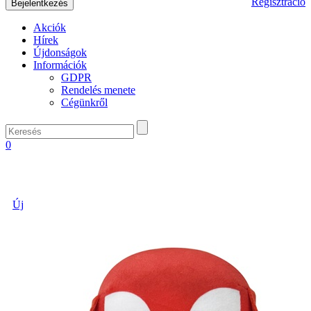
Regisztráció
Akciók
Hírek
Újdonságok
Információk
GDPR
Rendelés menete
Cégünkről
0
Új