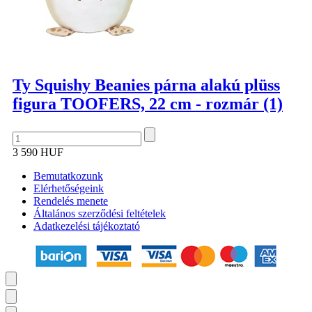
Ty Squishy Beanies párna alakú plüss
figura TOOFERS, 22 cm - rozmár (1)
3 590 HUF
Bemutatkozunk
Elérhetőségeink
Rendelés menete
Általános szerződési feltételek
Adatkezelési tájékoztató