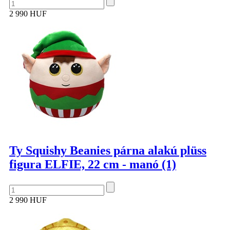
2 990 HUF
Ty Squishy Beanies párna alakú plüss
figura ELFIE, 22 cm - manó (1)
2 990 HUF