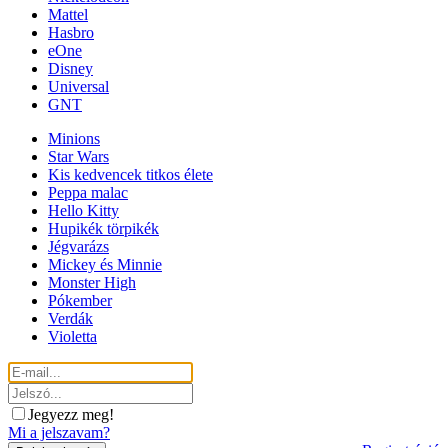
Mattel
Hasbro
eOne
Disney
Universal
GNT
Minions
Star Wars
Kis kedvencek titkos élete
Peppa malac
Hello Kitty
Hupikék törpikék
Jégvarázs
Mickey és Minnie
Monster High
Pókember
Verdák
Violetta
Jegyezz meg!
Mi a jelszavam?