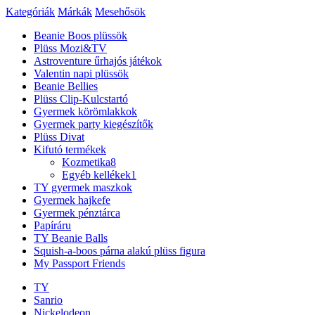
Kategóriák
Márkák
Mesehősök
Beanie Boos plüssök
Plüss Mozi&TV
Astroventure űrhajós játékok
Valentin napi plüssök
Beanie Bellies
Plüss Clip-Kulcstartó
Gyermek körömlakkok
Gyermek party kiegészítők
Plüss Divat
Kifutó termékek
Kozmetika
8
Egyéb kellékek
1
TY gyermek maszkok
Gyermek hajkefe
Gyermek pénztárca
Papíráru
TY Beanie Balls
Squish-a-boos párna alakú plüss figura
My Passport Friends
TY
Sanrio
Nickelodeon