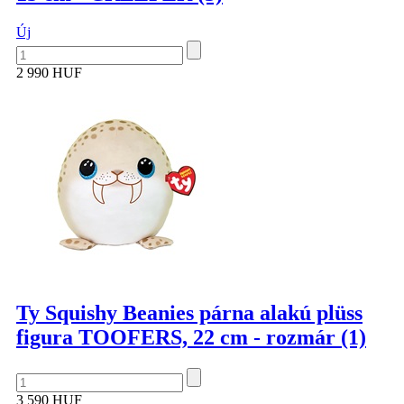
Új
2 990 HUF
Ty Squishy Beanies párna alakú plüss
figura TOOFERS, 22 cm - rozmár (1)
3 590 HUF