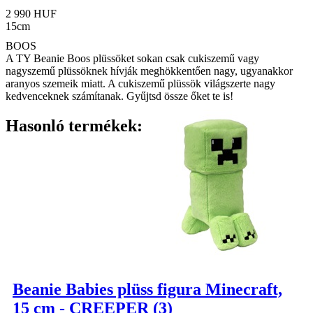
2 990 HUF
15cm
BOOS
A TY Beanie Boos plüssöket sokan csak cukiszemű vagy
nagyszemű plüssöknek hívják meghökkentően nagy, ugyanakkor
aranyos szemeik miatt. A cukiszemű plüssök világszerte nagy
kedvenceknek számítanak. Gyűjtsd össze őket te is!
Hasonló termékek:
Beanie Babies plüss figura Minecraft,
15 cm - CREEPER (3)