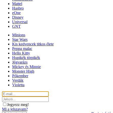
Mattel
Hasbro
eOne
Disney
Universal
GNT
Minions
Star Wars
Kis kedvencek titkos élete
Peppa malac
Hello Kitty
Hupikék törpikék
Jégvarázs
Mickey és Minnie
Monster High
Pókember
Verdák
Violetta
Jegyezz meg!
Mi a jelszavam?