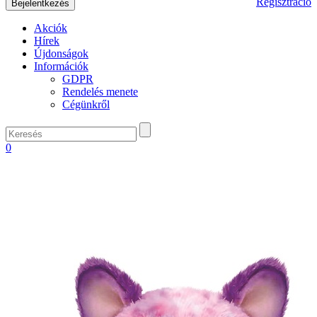
Regisztráció
Akciók
Hírek
Újdonságok
Információk
GDPR
Rendelés menete
Cégünkről
0