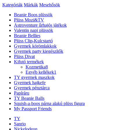
Kategóriák
Márkák
Mesehősök
Beanie Boos plüssök
Plüss Mozi&TV
Astroventure űrhajós játékok
Valentin napi plüssök
Beanie Bellies
Plüss Clip-Kulcstartó
Gyermek körömlakkok
Gyermek party kiegészítők
Plüss Divat
Kifutó termékek
Kozmetika
8
Egyéb kellékek
1
TY gyermek maszkok
Gyermek hajkefe
Gyermek pénztárca
Papíráru
TY Beanie Balls
Squish-a-boos párna alakú plüss figura
My Passport Friends
TY
Sanrio
Nickelodeon