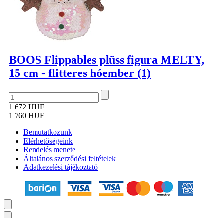
BOOS Flippables plüss figura MELTY,
15 cm - flitteres hóember (1)
1 672 HUF
1 760 HUF
Bemutatkozunk
Elérhetőségeink
Rendelés menete
Általános szerződési feltételek
Adatkezelési tájékoztató