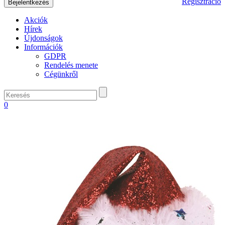
Regisztráció
Akciók
Hírek
Újdonságok
Információk
GDPR
Rendelés menete
Cégünkről
0