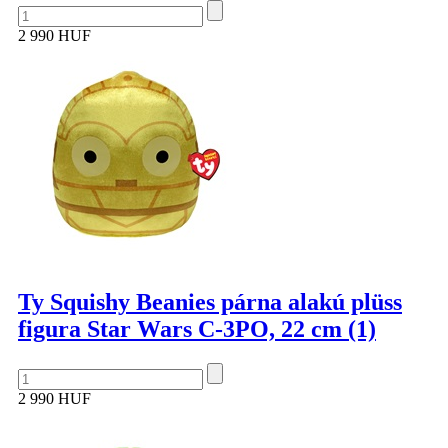
2 990 HUF
Ty Squishy Beanies párna alakú plüss
figura Star Wars C-3PO, 22 cm (1)
2 990 HUF