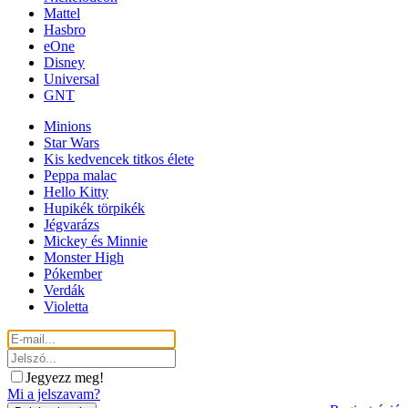
Mattel
Hasbro
eOne
Disney
Universal
GNT
Minions
Star Wars
Kis kedvencek titkos élete
Peppa malac
Hello Kitty
Hupikék törpikék
Jégvarázs
Mickey és Minnie
Monster High
Pókember
Verdák
Violetta
Jegyezz meg!
Mi a jelszavam?