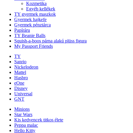
Kozmetika
Egyéb kellékek
TY gyermek maszkok
Gyermek hajkefe
Gyermek pénztárca
Papíráru
TY Beanie Balls
Squish-a-boos párna alakú plüss figura
My Passport Friends
TY
Sanrio
Nickelodeon
Mattel
Hasbro
eOne
Disney
Universal
GNT
Minions
Star Wars
Kis kedvencek titkos élete
Peppa malac
Hello Kitty