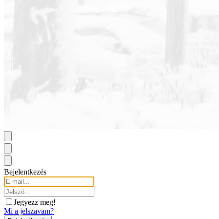
Bejelentkezés
Jegyezz meg!
Mi a jelszavam?