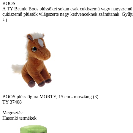
BOOS
A TY Beanie Boos plüssöket sokan csak cukiszemű vagy nagyszemű 
cukiszemű plüssök világszerte nagy kedvenceknek számítanak. Gyűjtsd
Új
BOOS plüss figura MORTY, 15 cm - musztáng (3)
TY 37408
Megosztás:
Hasonló termékek