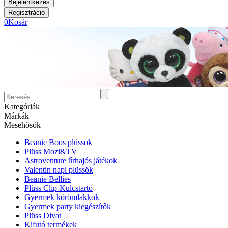
0
Kosár
Kategóriák
Márkák
Mesehősök
Beanie Boos plüssök
Plüss Mozi&TV
Astroventure űrhajós játékok
Valentin napi plüssök
Beanie Bellies
Plüss Clip-Kulcstartó
Gyermek körömlakkok
Gyermek party kiegészítők
Plüss Divat
Kifutó termékek