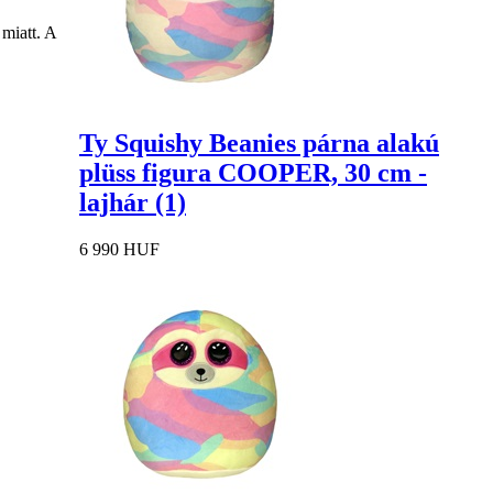
miatt. A
Ty Squishy Beanies párna alakú
plüss figura COOPER, 30 cm -
lajhár (1)
6 990 HUF