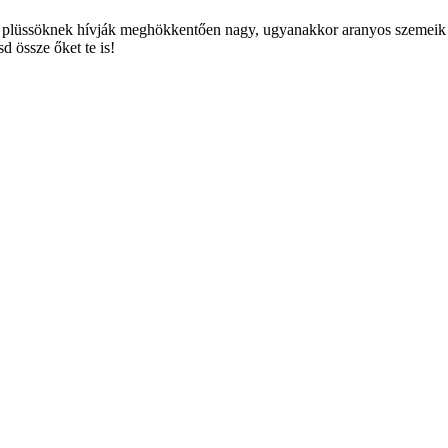
plüssöknek hívják meghökkentően nagy, ugyanakkor aranyos szemeik 
 össze őket te is!