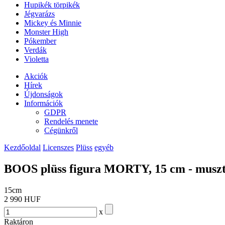
Hupikék törpikék
Jégvarázs
Mickey és Minnie
Monster High
Pókember
Verdák
Violetta
Akciók
Hírek
Újdonságok
Információk
GDPR
Rendelés menete
Cégünkről
Kezdőoldal
Licenszes
Plüss
egyéb
BOOS plüss figura MORTY, 15 cm - muszt
15cm
2 990 HUF
x
Raktáron