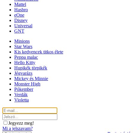
Mattel
Hasbro
eOne
Disney
Universal
GNT
Minions
Star Wars
Kis kedvencek titkos élete
Peppa malac
Hello Kitty
Hupikék törpikék
Jégvarázs
Mickey és Minnie
Monster High
Pókember
Verdák
Violetta
Jegyezz meg!
Mi a jelszavam?