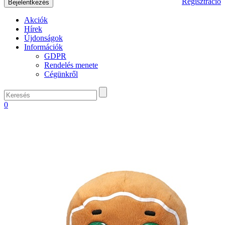
Regisztráció
Akciók
Hírek
Újdonságok
Információk
GDPR
Rendelés menete
Cégünkről
0