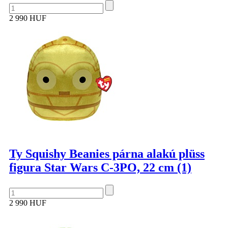
2 990 HUF
Ty Squishy Beanies párna alakú plüss
figura Star Wars C-3PO, 22 cm (1)
2 990 HUF