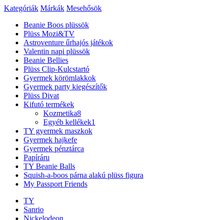
Kategóriák
Márkák
Mesehősök
Beanie Boos plüssök
Plüss Mozi&TV
Astroventure űrhajós játékok
Valentin napi plüssök
Beanie Bellies
Plüss Clip-Kulcstartó
Gyermek körömlakkok
Gyermek party kiegészítők
Plüss Divat
Kifutó termékek
Kozmetika
8
Egyéb kellékek
1
TY gyermek maszkok
Gyermek hajkefe
Gyermek pénztárca
Papíráru
TY Beanie Balls
Squish-a-boos párna alakú plüss figura
My Passport Friends
TY
Sanrio
Nickelodeon