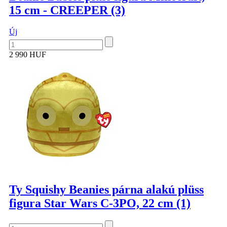
15 cm - CREEPER (3)
Új
2 990 HUF
Ty Squishy Beanies párna alakú plüss
figura Star Wars C-3PO, 22 cm (1)