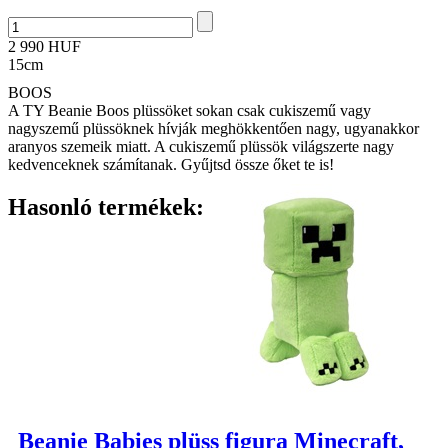
2 990 HUF
15cm
BOOS
A TY Beanie Boos plüssöket sokan csak cukiszemű vagy
nagyszemű plüssöknek hívják meghökkentően nagy, ugyanakkor
aranyos szemeik miatt. A cukiszemű plüssök világszerte nagy
kedvenceknek számítanak. Gyűjtsd össze őket te is!
Hasonló termékek:
Beanie Babies plüss figura Minecraft,