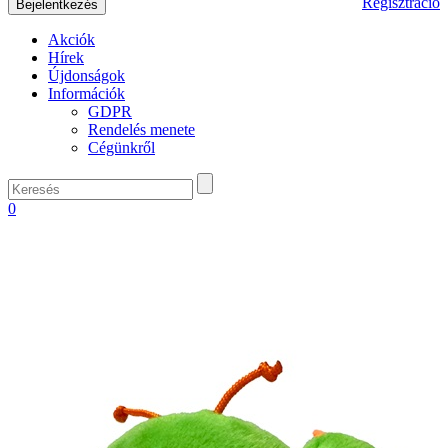
Regisztráció
Akciók
Hírek
Újdonságok
Információk
GDPR
Rendelés menete
Cégünkről
0