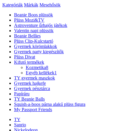
Kategóriák
Márkák
Mesehősök
Beanie Boos plüssök
Plüss Mozi&TV
Astroventure űrhajós játékok
Valentin napi plüssök
Beanie Bellies
Plüss Clip-Kulcstartó
Gyermek körömlakkok
Gyermek party kiegészítők
Plüss Divat
Kifutó termékek
Kozmetika
8
Egyéb kellékek
1
TY gyermek maszkok
Gyermek hajkefe
Gyermek pénztárca
Papíráru
TY Beanie Balls
Squish-a-boos párna alakú plüss figura
My Passport Friends
TY
Sanrio
Nickelodeon