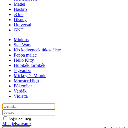
Mattel
Hasbro
eOne
Disney
Universal
GNT
Minions
Star Wars
Kis kedvencek titkos élete
Peppa malac
Hello Kitty
Hupikék törpikék
Jégvarázs
Mickey és Minnie
Monster High
Pókember
Verdák
Violetta
Jegyezz meg!
Mi a jelszavam?