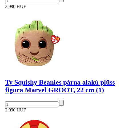
2 990 HUF
Ty Squishy Beanies párna alakú plüss
figura Marvel GROOT, 22 cm (1)
2 990 HUF