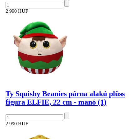
2 990 HUF
Ty Squishy Beanies párna alakú plüss
figura ELFIE, 22 cm - manó (1)
2 990 HUF