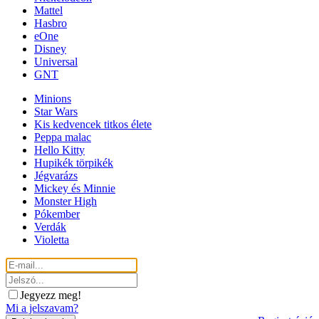
Mattel
Hasbro
eOne
Disney
Universal
GNT
Minions
Star Wars
Kis kedvencek titkos élete
Peppa malac
Hello Kitty
Hupikék törpikék
Jégvarázs
Mickey és Minnie
Monster High
Pókember
Verdák
Violetta
Jegyezz meg!
Mi a jelszavam?