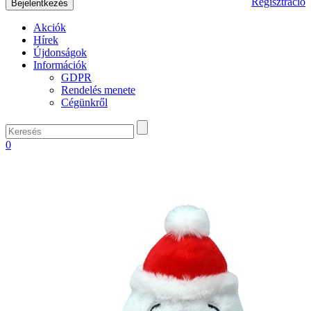
Regisztráció
Akciók
Hírek
Újdonságok
Információk
GDPR
Rendelés menete
Cégünkről
0