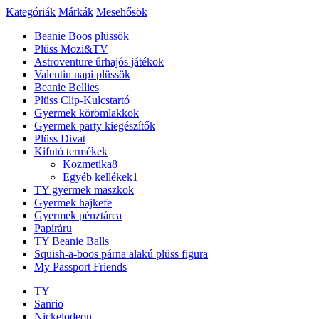
Kategóriák
Márkák
Mesehősök
Beanie Boos plüssök
Plüss Mozi&TV
Astroventure űrhajós játékok
Valentin napi plüssök
Beanie Bellies
Plüss Clip-Kulcstartó
Gyermek körömlakkok
Gyermek party kiegészítők
Plüss Divat
Kifutó termékek
Kozmetika
8
Egyéb kellékek
1
TY gyermek maszkok
Gyermek hajkefe
Gyermek pénztárca
Papíráru
TY Beanie Balls
Squish-a-boos párna alakú plüss figura
My Passport Friends
TY
Sanrio
Nickelodeon