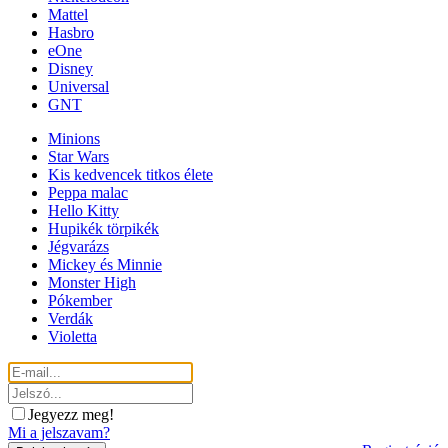
Mattel
Hasbro
eOne
Disney
Universal
GNT
Minions
Star Wars
Kis kedvencek titkos élete
Peppa malac
Hello Kitty
Hupikék törpikék
Jégvarázs
Mickey és Minnie
Monster High
Pókember
Verdák
Violetta
Jegyezz meg!
Mi a jelszavam?