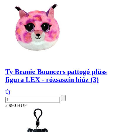
Ty Beanie Bouncers pattogó plüss
figura LEX - rózsaszín hiúz (3)
Új
2 990 HUF