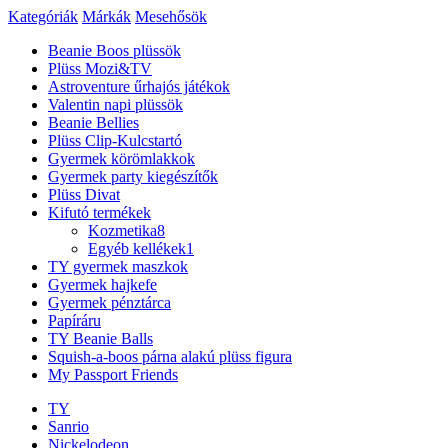
Kategóriák
Márkák
Mesehősök
Beanie Boos plüssök
Plüss Mozi&TV
Astroventure űrhajós játékok
Valentin napi plüssök
Beanie Bellies
Plüss Clip-Kulcstartó
Gyermek körömlakkok
Gyermek party kiegészítők
Plüss Divat
Kifutó termékek
Kozmetika
8
Egyéb kellékek
1
TY gyermek maszkok
Gyermek hajkefe
Gyermek pénztárca
Papíráru
TY Beanie Balls
Squish-a-boos párna alakú plüss figura
My Passport Friends
TY
Sanrio
Nickelodeon