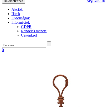
Regisztráció
Akciók
Hírek
Újdonságok
Információk
GDPR
Rendelés menete
Cégünkről
0