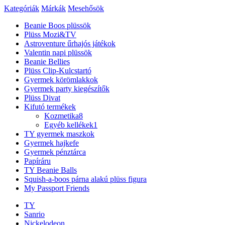
Kategóriák
Márkák
Mesehősök
Beanie Boos plüssök
Plüss Mozi&TV
Astroventure űrhajós játékok
Valentin napi plüssök
Beanie Bellies
Plüss Clip-Kulcstartó
Gyermek körömlakkok
Gyermek party kiegészítők
Plüss Divat
Kifutó termékek
Kozmetika
8
Egyéb kellékek
1
TY gyermek maszkok
Gyermek hajkefe
Gyermek pénztárca
Papíráru
TY Beanie Balls
Squish-a-boos párna alakú plüss figura
My Passport Friends
TY
Sanrio
Nickelodeon