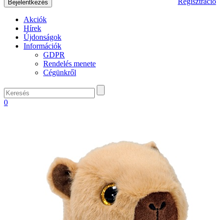
Regisztráció
Akciók
Hírek
Újdonságok
Információk
GDPR
Rendelés menete
Cégünkről
0