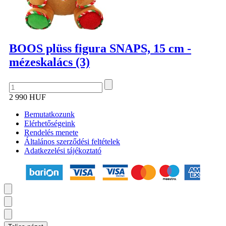
BOOS plüss figura SNAPS, 15 cm -
mézeskalács (3)
2 990 HUF
Bemutatkozunk
Elérhetőségeink
Rendelés menete
Általános szerződési feltételek
Adatkezelési tájékoztató