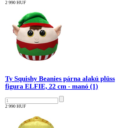
2 990 HUF
Ty Squishy Beanies párna alakú plüss
figura ELFIE, 22 cm - manó (1)
2 990 HUF