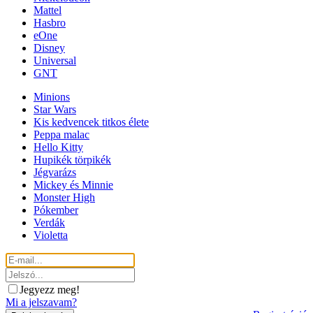
Mattel
Hasbro
eOne
Disney
Universal
GNT
Minions
Star Wars
Kis kedvencek titkos élete
Peppa malac
Hello Kitty
Hupikék törpikék
Jégvarázs
Mickey és Minnie
Monster High
Pókember
Verdák
Violetta
Jegyezz meg!
Mi a jelszavam?