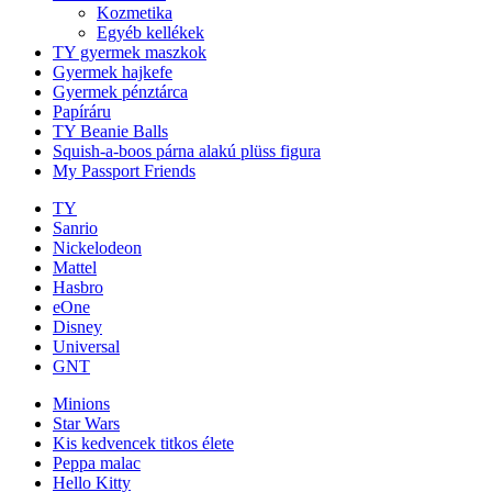
Kozmetika
Egyéb kellékek
TY gyermek maszkok
Gyermek hajkefe
Gyermek pénztárca
Papíráru
TY Beanie Balls
Squish-a-boos párna alakú plüss figura
My Passport Friends
TY
Sanrio
Nickelodeon
Mattel
Hasbro
eOne
Disney
Universal
GNT
Minions
Star Wars
Kis kedvencek titkos élete
Peppa malac
Hello Kitty