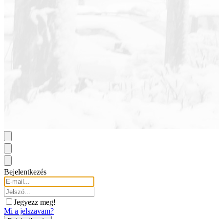
Bejelentkezés
Jegyezz meg!
Mi a jelszavam?