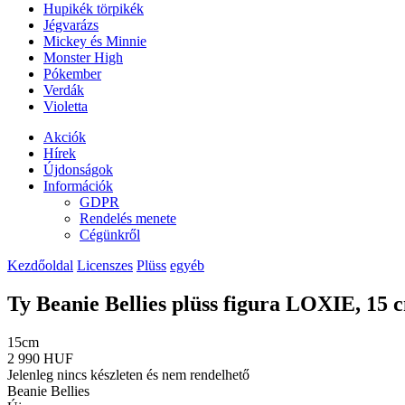
Hupikék törpikék
Jégvarázs
Mickey és Minnie
Monster High
Pókember
Verdák
Violetta
Akciók
Hírek
Újdonságok
Információk
GDPR
Rendelés menete
Cégünkről
Kezdőoldal
Licenszes
Plüss
egyéb
Ty Beanie Bellies plüss figura LOXIE, 15 cm
15cm
2 990 HUF
Jelenleg nincs készleten és nem rendelhető
Beanie Bellies