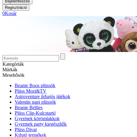
0
Kosár
Kategóriák
Márkák
Mesehősök
Beanie Boos plüssök
Plüss Mozi&TV
Astroventure űrhajós játékok
Valentin napi plüssök
Beanie Bellies
Plüss Clip-Kulcstartó
Gyermek körömlakkok
Gyermek party kiegészítők
Plüss Divat
Kifutó termékek