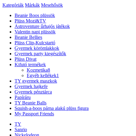
Kategóriák
Márkák
Mesehősök
Beanie Boos plüssök
Plüss Mozi&TV
Astroventure űrhajós játékok
Valentin napi plüssök
Beanie Bellies
Plüss Clip-Kulcstartó
Gyermek körömlakkok
Gyermek party kiegészítők
Plüss Divat
Kifutó termékek
Kozmetika
8
Egyéb kellékek
1
TY gyermek maszkok
Gyermek hajkefe
Gyermek pénztárca
Papíráru
TY Beanie Balls
Squish-a-boos párna alakú plüss figura
My Passport Friends
TY
Sanrio
Nickelodeon