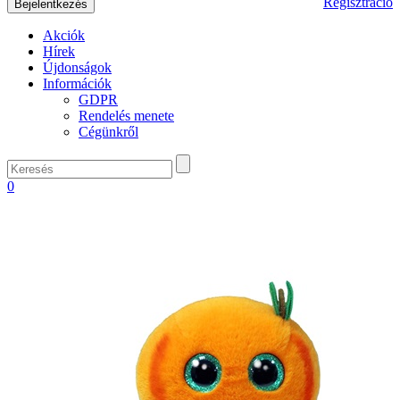
Regisztráció
Akciók
Hírek
Újdonságok
Információk
GDPR
Rendelés menete
Cégünkről
0