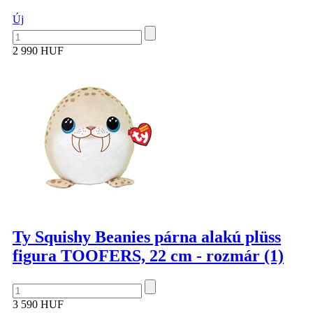
Új
2 990 HUF
Ty Squishy Beanies párna alakú plüss
figura TOOFERS, 22 cm - rozmár (1)
3 590 HUF