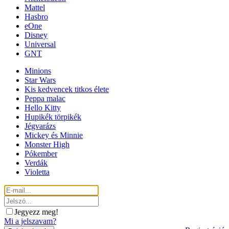
Mattel
Hasbro
eOne
Disney
Universal
GNT
Minions
Star Wars
Kis kedvencek titkos élete
Peppa malac
Hello Kitty
Hupikék törpikék
Jégvarázs
Mickey és Minnie
Monster High
Pókember
Verdák
Violetta
Jegyezz meg!
Mi a jelszavam?