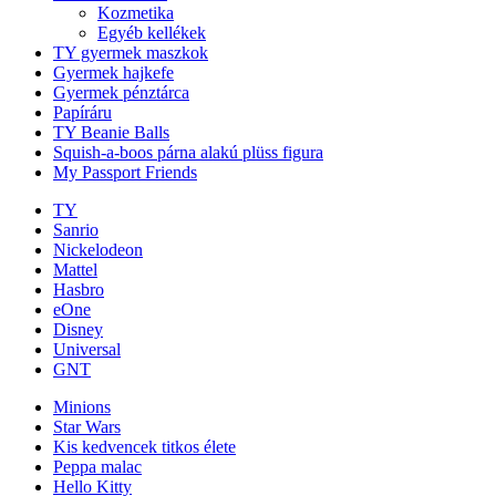
Kozmetika
Egyéb kellékek
TY gyermek maszkok
Gyermek hajkefe
Gyermek pénztárca
Papíráru
TY Beanie Balls
Squish-a-boos párna alakú plüss figura
My Passport Friends
TY
Sanrio
Nickelodeon
Mattel
Hasbro
eOne
Disney
Universal
GNT
Minions
Star Wars
Kis kedvencek titkos élete
Peppa malac
Hello Kitty