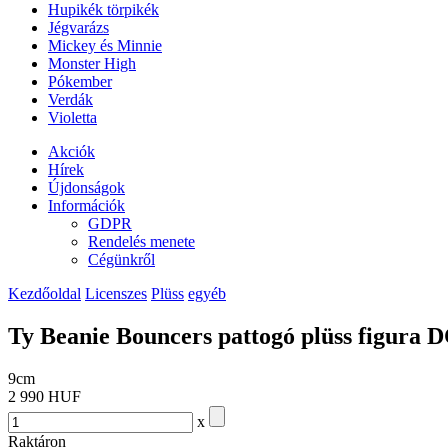
Hupikék törpikék
Jégvarázs
Mickey és Minnie
Monster High
Pókember
Verdák
Violetta
Akciók
Hírek
Újdonságok
Információk
GDPR
Rendelés menete
Cégünkről
Kezdőoldal
Licenszes
Plüss
egyéb
Ty Beanie Bouncers pattogó plüss figu
9cm
2 990 HUF
x
Raktáron