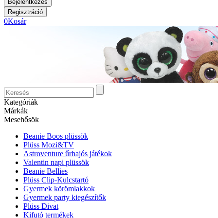
0
Kosár
Kategóriák
Márkák
Mesehősök
Beanie Boos plüssök
Plüss Mozi&TV
Astroventure űrhajós játékok
Valentin napi plüssök
Beanie Bellies
Plüss Clip-Kulcstartó
Gyermek körömlakkok
Gyermek party kiegészítők
Plüss Divat
Kifutó termékek