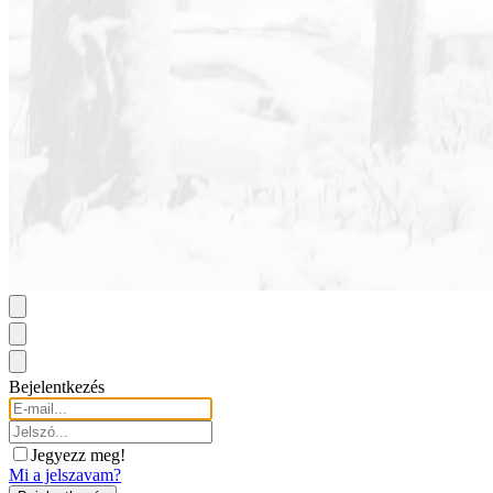
Bejelentkezés
Jegyezz meg!
Mi a jelszavam?