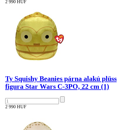
2 990 HUF
Ty Squishy Beanies párna alakú plüss
figura Star Wars C-3PO, 22 cm (1)
2 990 HUF