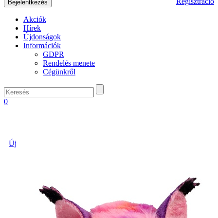
Regisztráció
Akciók
Hírek
Újdonságok
Információk
GDPR
Rendelés menete
Cégünkről
0
Új