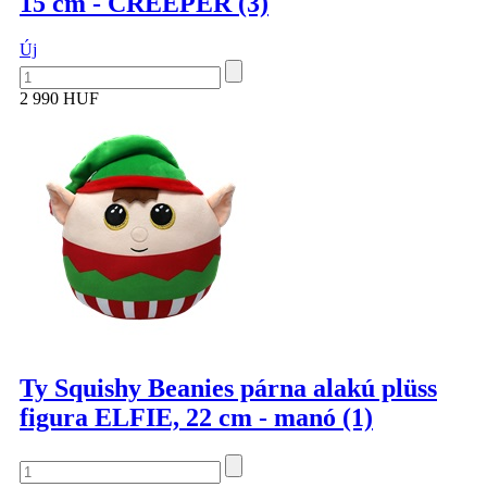
15 cm - CREEPER (3)
Új
2 990 HUF
Ty Squishy Beanies párna alakú plüss
figura ELFIE, 22 cm - manó (1)