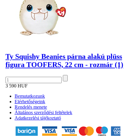
Ty Squishy Beanies párna alakú plüss
figura TOOFERS, 22 cm - rozmár (1)
3 590 HUF
Bemutatkozunk
Elérhetőségeink
Rendelés menete
Általános szerződési feltételek
Adatkezelési tájékoztató