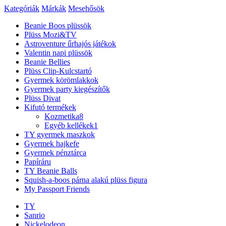
Kategóriák
Márkák
Mesehősök
Beanie Boos plüssök
Plüss Mozi&TV
Astroventure űrhajós játékok
Valentin napi plüssök
Beanie Bellies
Plüss Clip-Kulcstartó
Gyermek körömlakkok
Gyermek party kiegészítők
Plüss Divat
Kifutó termékek
Kozmetika
8
Egyéb kellékek
1
TY gyermek maszkok
Gyermek hajkefe
Gyermek pénztárca
Papíráru
TY Beanie Balls
Squish-a-boos párna alakú plüss figura
My Passport Friends
TY
Sanrio
Nickelodeon