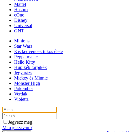
Mattel
Hasbro
eOne
Disney
Universal
GNT
Minions
Star Wars
Kis kedvencek titkos élete
Peppa malac
Hello Kitty
Hupikék törpikék
Jégvarázs
Mickey és Minnie
Monster High
Pókember
Verdák
Violetta
Jegyezz meg!
Mi a jelszavam?