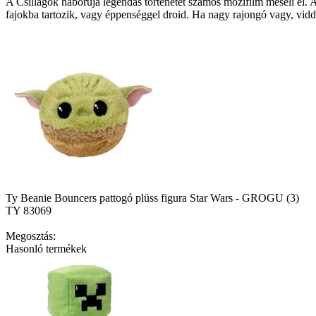
A Csillagok háborúja legendás történetét számos mozifilm meséli el.
fajokba tartozik, vagy éppenséggel droid. Ha nagy rajongó vagy, vidd
Ty Beanie Bouncers pattogó plüss figura Star Wars - GROGU (3)
TY 83069
Megosztás:
Hasonló termékek