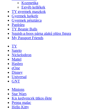
Kozmetika
Egyéb kellékek
TY gyermek maszkok
Gyermek hajkefe
Gyermek pénztárca
Papíráru
TY Beanie Balls
Squish-a-boos párna alakú plüss figura
My Passport Friends
TY
Sanrio
Nickelodeon
Mattel
Hasbro
eOne
Disney
Universal
GNT
Minions
Star Wars
Kis kedvencek titkos élete
Peppa malac
Hello Kitty