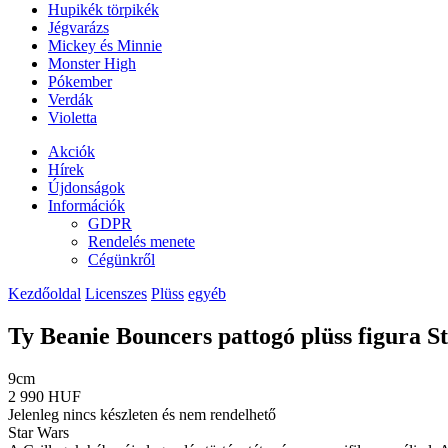
Hupikék törpikék
Jégvarázs
Mickey és Minnie
Monster High
Pókember
Verdák
Violetta
Akciók
Hírek
Újdonságok
Információk
GDPR
Rendelés menete
Cégünkről
Kezdőoldal
Licenszes
Plüss
egyéb
Ty Beanie Bouncers pattogó plüss figura 
9cm
2 990 HUF
Jelenleg nincs készleten és nem rendelhető
Star Wars