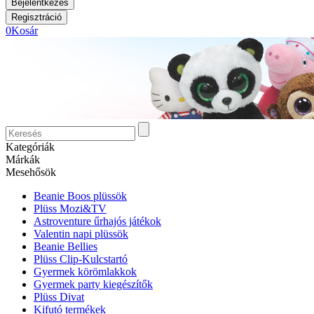
0
Kosár
Kategóriák
Márkák
Mesehősök
Beanie Boos plüssök
Plüss Mozi&TV
Astroventure űrhajós játékok
Valentin napi plüssök
Beanie Bellies
Plüss Clip-Kulcstartó
Gyermek körömlakkok
Gyermek party kiegészítők
Plüss Divat
Kifutó termékek