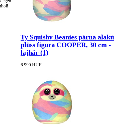
idegen
nhol!
Ty Squishy Beanies párna alakú
plüss figura COOPER, 30 cm -
lajhár (1)
6 990 HUF