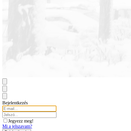
Bejelentkezés
Jegyezz meg!
Mi a jelszavam?