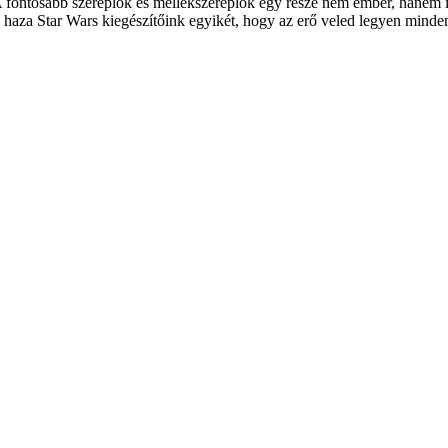
 A fontosabb szereplők és mellékszereplők egy része nem ember, hanem 
 haza Star Wars kiegészítőink egyikét, hogy az erő veled legyen minde