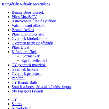
Kategóriák
Márkák
Mesehősök
Beanie Boos plüssök
Plüss Mozi&TV
Astroventure űrhajós játékok
Valentin napi plüssök
Beanie Bellies
Plüss Clip-Kulcstartó
Gyermek körömlakkok
Gyermek party kiegészítők
Plüss Divat
Kifutó termékek
Kozmetika
8
Egyéb kellékek
1
TY gyermek maszkok
Gyermek hajkefe
Gyermek pénztárca
Papíráru
TY Beanie Balls
Squish-a-boos párna alakú plüss figura
My Passport Friends
TY
Sanrio
Nickelodeon