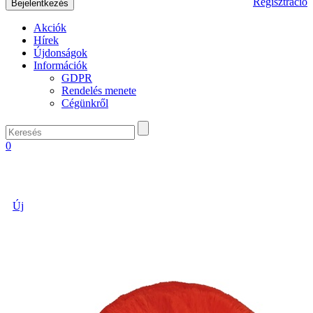
Regisztráció
Akciók
Hírek
Újdonságok
Információk
GDPR
Rendelés menete
Cégünkről
0
Új