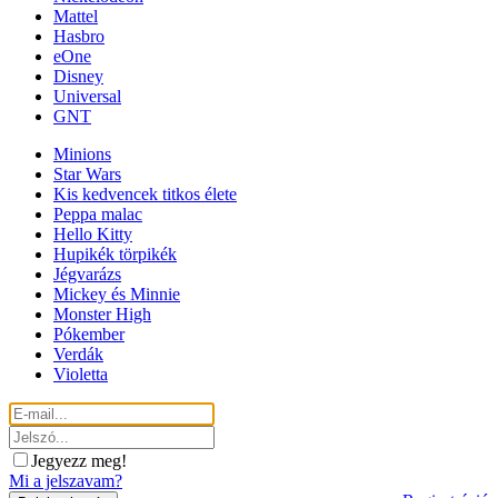
Mattel
Hasbro
eOne
Disney
Universal
GNT
Minions
Star Wars
Kis kedvencek titkos élete
Peppa malac
Hello Kitty
Hupikék törpikék
Jégvarázs
Mickey és Minnie
Monster High
Pókember
Verdák
Violetta
Jegyezz meg!
Mi a jelszavam?