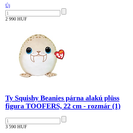
Új
2 990 HUF
Ty Squishy Beanies párna alakú plüss
figura TOOFERS, 22 cm - rozmár (1)
3 590 HUF