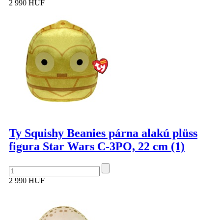
2 990 HUF
Ty Squishy Beanies párna alakú plüss
figura Star Wars C-3PO, 22 cm (1)
2 990 HUF