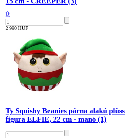
15 cm - CREEPER (3)
Új
2 990 HUF
Ty Squishy Beanies párna alakú plüss
figura ELFIE, 22 cm - manó (1)