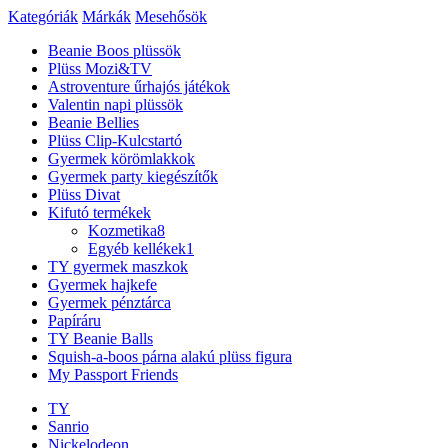
Kategóriák
Márkák
Mesehősök
Beanie Boos plüssök
Plüss Mozi&TV
Astroventure űrhajós játékok
Valentin napi plüssök
Beanie Bellies
Plüss Clip-Kulcstartó
Gyermek körömlakkok
Gyermek party kiegészítők
Plüss Divat
Kifutó termékek
Kozmetika
8
Egyéb kellékek
1
TY gyermek maszkok
Gyermek hajkefe
Gyermek pénztárca
Papíráru
TY Beanie Balls
Squish-a-boos párna alakú plüss figura
My Passport Friends
TY
Sanrio
Nickelodeon