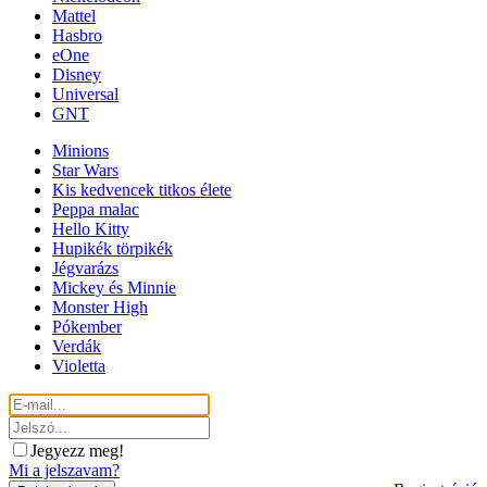
Mattel
Hasbro
eOne
Disney
Universal
GNT
Minions
Star Wars
Kis kedvencek titkos élete
Peppa malac
Hello Kitty
Hupikék törpikék
Jégvarázs
Mickey és Minnie
Monster High
Pókember
Verdák
Violetta
Jegyezz meg!
Mi a jelszavam?