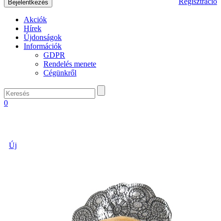
Regisztráció
Akciók
Hírek
Újdonságok
Információk
GDPR
Rendelés menete
Cégünkről
0
Új