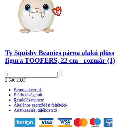
Ty Squishy Beanies párna alakú plüss
figura TOOFERS, 22 cm - rozmár (1)
3 590 HUF
Bemutatkozunk
Elérhetőségeink
Rendelés menete
Általános szerződési feltételek
Adatkezelési tájékoztató