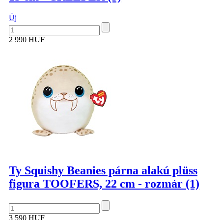
Új
2 990 HUF
Ty Squishy Beanies párna alakú plüss
figura TOOFERS, 22 cm - rozmár (1)
3 590 HUF