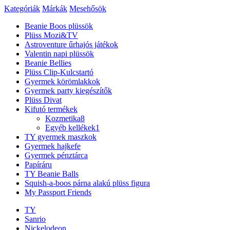
Kategóriák
Márkák
Mesehősök
Beanie Boos plüssök
Plüss Mozi&TV
Astroventure űrhajós játékok
Valentin napi plüssök
Beanie Bellies
Plüss Clip-Kulcstartó
Gyermek körömlakkok
Gyermek party kiegészítők
Plüss Divat
Kifutó termékek
Kozmetika
8
Egyéb kellékek
1
TY gyermek maszkok
Gyermek hajkefe
Gyermek pénztárca
Papíráru
TY Beanie Balls
Squish-a-boos párna alakú plüss figura
My Passport Friends
TY
Sanrio
Nickelodeon