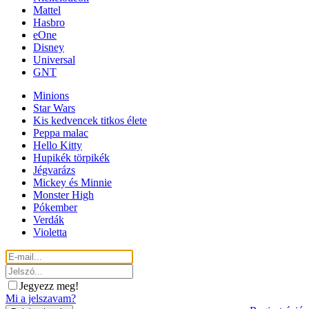
Mattel
Hasbro
eOne
Disney
Universal
GNT
Minions
Star Wars
Kis kedvencek titkos élete
Peppa malac
Hello Kitty
Hupikék törpikék
Jégvarázs
Mickey és Minnie
Monster High
Pókember
Verdák
Violetta
Jegyezz meg!
Mi a jelszavam?