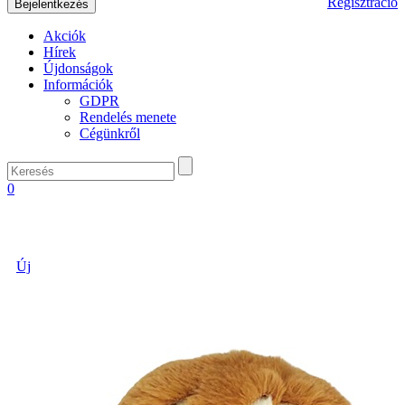
Regisztráció
Akciók
Hírek
Újdonságok
Információk
GDPR
Rendelés menete
Cégünkről
0
Új