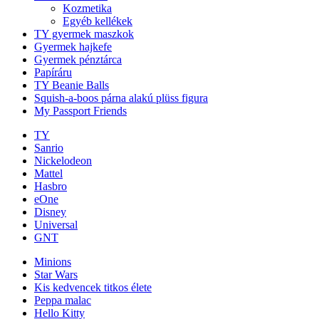
Kozmetika
Egyéb kellékek
TY gyermek maszkok
Gyermek hajkefe
Gyermek pénztárca
Papíráru
TY Beanie Balls
Squish-a-boos párna alakú plüss figura
My Passport Friends
TY
Sanrio
Nickelodeon
Mattel
Hasbro
eOne
Disney
Universal
GNT
Minions
Star Wars
Kis kedvencek titkos élete
Peppa malac
Hello Kitty