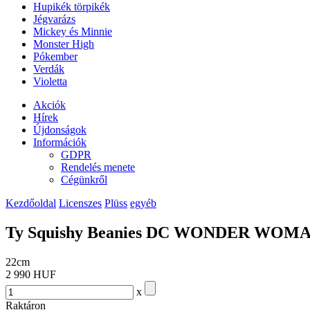
Hupikék törpikék
Jégvarázs
Mickey és Minnie
Monster High
Pókember
Verdák
Violetta
Akciók
Hírek
Újdonságok
Információk
GDPR
Rendelés menete
Cégünkről
Kezdőoldal
Licenszes
Plüss
egyéb
Ty Squishy Beanies DC WONDER WOMAN
22cm
2 990 HUF
x
Raktáron