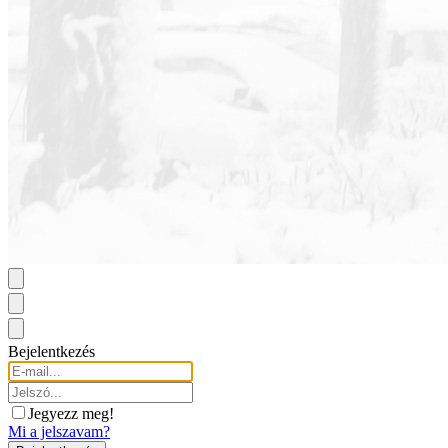
Bejelentkezés
Jegyezz meg!
Mi a jelszavam?