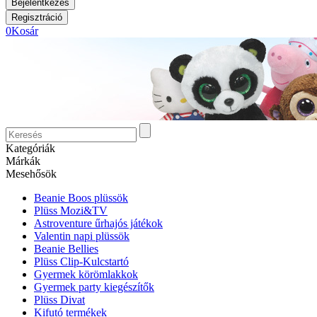
0
Kosár
Kategóriák
Márkák
Mesehősök
Beanie Boos plüssök
Plüss Mozi&TV
Astroventure űrhajós játékok
Valentin napi plüssök
Beanie Bellies
Plüss Clip-Kulcstartó
Gyermek körömlakkok
Gyermek party kiegészítők
Plüss Divat
Kifutó termékek