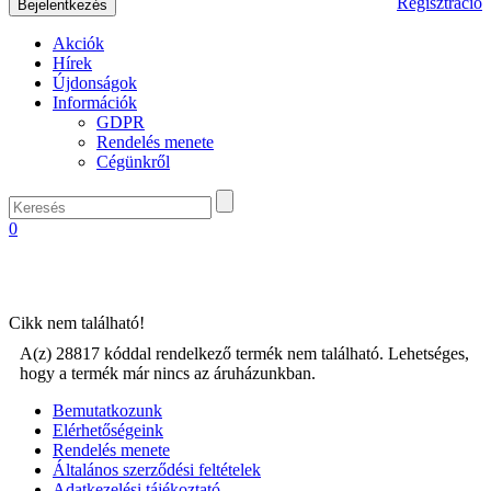
Regisztráció
Akciók
Hírek
Újdonságok
Információk
GDPR
Rendelés menete
Cégünkről
0
Cikk nem található!
A(z) 28817 kóddal rendelkező termék nem található. Lehetséges,
hogy a termék már nincs az áruházunkban.
Bemutatkozunk
Elérhetőségeink
Rendelés menete
Általános szerződési feltételek
Adatkezelési tájékoztató