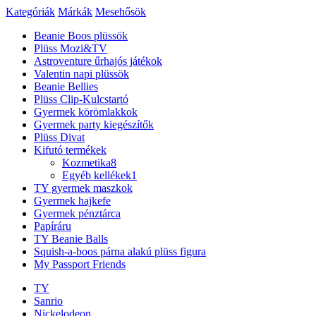
Kategóriák
Márkák
Mesehősök
Beanie Boos plüssök
Plüss Mozi&TV
Astroventure űrhajós játékok
Valentin napi plüssök
Beanie Bellies
Plüss Clip-Kulcstartó
Gyermek körömlakkok
Gyermek party kiegészítők
Plüss Divat
Kifutó termékek
Kozmetika
8
Egyéb kellékek
1
TY gyermek maszkok
Gyermek hajkefe
Gyermek pénztárca
Papíráru
TY Beanie Balls
Squish-a-boos párna alakú plüss figura
My Passport Friends
TY
Sanrio
Nickelodeon