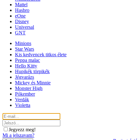
Mattel
Hasbro
eOne
Disney
Universal
GNT
Minions
Star Wars
Kis kedvencek titkos élete
Peppa malac
Hello Kitty
Hupikék törpikék
Jégvarázs
Mickey és Minnie
Monster High
Pókember
Verdák
Violetta
Jegyezz meg!
Mi a jelszavam?