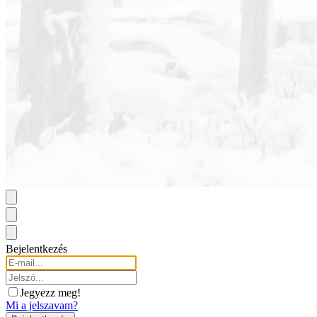
Bejelentkezés
Jegyezz meg!
Mi a jelszavam?