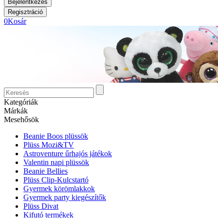
0
Kosár
Kategóriák
Márkák
Mesehősök
Beanie Boos plüssök
Plüss Mozi&TV
Astroventure űrhajós játékok
Valentin napi plüssök
Beanie Bellies
Plüss Clip-Kulcstartó
Gyermek körömlakkok
Gyermek party kiegészítők
Plüss Divat
Kifutó termékek