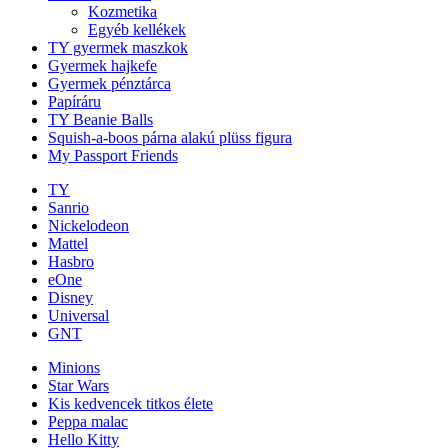
Kozmetika
Egyéb kellékek
TY gyermek maszkok
Gyermek hajkefe
Gyermek pénztárca
Papíráru
TY Beanie Balls
Squish-a-boos párna alakú plüss figura
My Passport Friends
TY
Sanrio
Nickelodeon
Mattel
Hasbro
eOne
Disney
Universal
GNT
Minions
Star Wars
Kis kedvencek titkos élete
Peppa malac
Hello Kitty