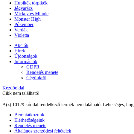
Hupikék törpikék
Jégvarázs
Mickey és Minnie
Monster High
Pókember
Verdák
Violetta
Akciók
Hírek
Újdonságok
Információk
GDPR
Rendelés menete
Cégünkről
Kezdőoldal
Cikk nem található!
A(z) 10129 kóddal rendelkező termék nem található. Lehetséges, hog
Bemutatkozunk
Elérhetőségeink
Rendelés menete
Általános szerződési feltételek