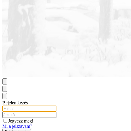
Bejelentkezés
Jegyezz meg!
Mi a jelszavam?