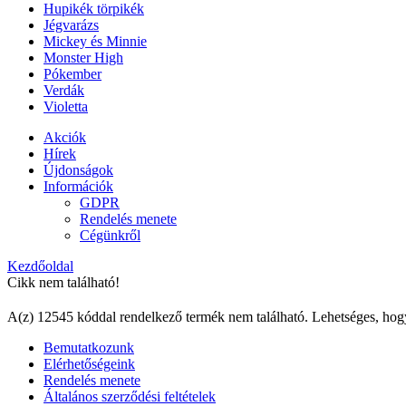
Hupikék törpikék
Jégvarázs
Mickey és Minnie
Monster High
Pókember
Verdák
Violetta
Akciók
Hírek
Újdonságok
Információk
GDPR
Rendelés menete
Cégünkről
Kezdőoldal
Cikk nem található!
A(z) 12545 kóddal rendelkező termék nem található. Lehetséges, hog
Bemutatkozunk
Elérhetőségeink
Rendelés menete
Általános szerződési feltételek