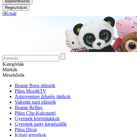
0
Kosár
Kategóriák
Márkák
Mesehősök
Beanie Boos plüssök
Plüss Mozi&TV
Astroventure űrhajós játékok
Valentin napi plüssök
Beanie Bellies
Plüss Clip-Kulcstartó
Gyermek körömlakkok
Gyermek party kiegészítők
Plüss Divat
Kifutó termékek