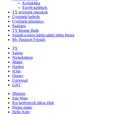
Kozmetika
Egyéb kellékek
TY gyermek maszkok
Gyermek hajkefe
Gyermek pénztárca
Papíráru
TY Beanie Balls
Squish-a-boos párna alakú plüss figura
My Passport Friends
TY
Sanrio
Nickelodeon
Mattel
Hasbro
eOne
Disney
Universal
GNT
Minions
Star Wars
Kis kedvencek titkos élete
Peppa malac
Hello Kitty