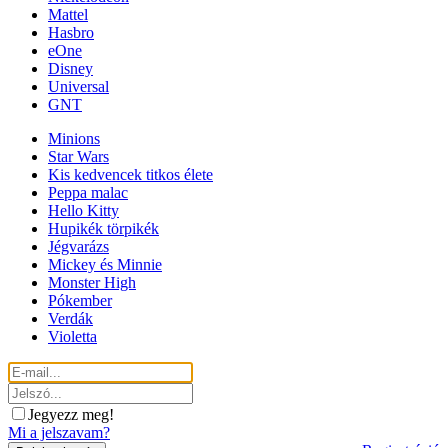
Mattel
Hasbro
eOne
Disney
Universal
GNT
Minions
Star Wars
Kis kedvencek titkos élete
Peppa malac
Hello Kitty
Hupikék törpikék
Jégvarázs
Mickey és Minnie
Monster High
Pókember
Verdák
Violetta
Jegyezz meg!
Mi a jelszavam?