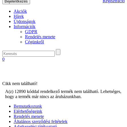
Regisztráció
Akciók
Hírek
Újdonságok
Információk
GDPR
Rendelés menete
Cégünkről
0
Cikk nem található!
A(z) 12890 kóddal rendelkező termék nem található. Lehetséges,
hogy a termék már nincs az áruházunkban.
Bemutatkozunk
Elérhetőségeink
Rendelés menete
Általános szerződési feltételek
Adatkezelési tájékoztató