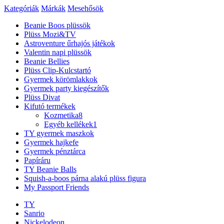
Kategóriák
Márkák
Mesehősök
Beanie Boos plüssök
Plüss Mozi&TV
Astroventure űrhajós játékok
Valentin napi plüssök
Beanie Bellies
Plüss Clip-Kulcstartó
Gyermek körömlakkok
Gyermek party kiegészítők
Plüss Divat
Kifutó termékek
Kozmetika
8
Egyéb kellékek
1
TY gyermek maszkok
Gyermek hajkefe
Gyermek pénztárca
Papíráru
TY Beanie Balls
Squish-a-boos párna alakú plüss figura
My Passport Friends
TY
Sanrio
Nickelodeon