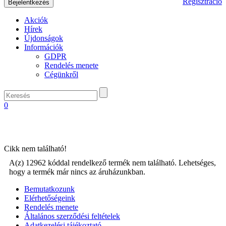
Regisztráció
Akciók
Hírek
Újdonságok
Információk
GDPR
Rendelés menete
Cégünkről
0
Cikk nem található!
A(z) 12962 kóddal rendelkező termék nem található. Lehetséges,
hogy a termék már nincs az áruházunkban.
Bemutatkozunk
Elérhetőségeink
Rendelés menete
Általános szerződési feltételek
Adatkezelési tájékoztató