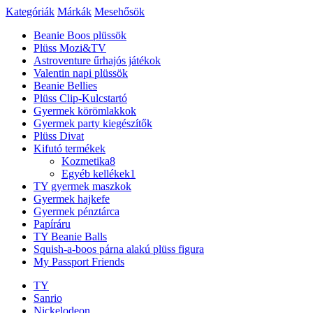
Kategóriák
Márkák
Mesehősök
Beanie Boos plüssök
Plüss Mozi&TV
Astroventure űrhajós játékok
Valentin napi plüssök
Beanie Bellies
Plüss Clip-Kulcstartó
Gyermek körömlakkok
Gyermek party kiegészítők
Plüss Divat
Kifutó termékek
Kozmetika
8
Egyéb kellékek
1
TY gyermek maszkok
Gyermek hajkefe
Gyermek pénztárca
Papíráru
TY Beanie Balls
Squish-a-boos párna alakú plüss figura
My Passport Friends
TY
Sanrio
Nickelodeon