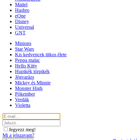
Mattel
Hasbro
eOne
Disney
Universal
GNT
Minions
Star Wars
Kis kedvencek titkos élete
Peppa malac
Hello Kitty
Hupikék törpikék
Jégvarázs
Mickey és Minnie
Monster High
Pókember
Verdák
Violetta
Jegyezz meg!
Mi a jelszavam?