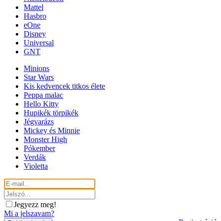
Mattel
Hasbro
eOne
Disney
Universal
GNT
Minions
Star Wars
Kis kedvencek titkos élete
Peppa malac
Hello Kitty
Hupikék törpikék
Jégvarázs
Mickey és Minnie
Monster High
Pókember
Verdák
Violetta
Jegyezz meg!
Mi a jelszavam?