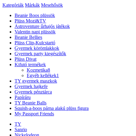
Kategóriák
Márkák
Mesehősök
Beanie Boos plüssök
Plüss Mozi&TV
Astroventure űrhajós játékok
Valentin napi plüssök
Beanie Bellies
Plüss Clip-Kulcstartó
Gyermek körömlakkok
Gyermek party kiegészítők
Plüss Divat
Kifutó termékek
Kozmetika
8
Egyéb kellékek
1
TY gyermek maszkok
Gyermek hajkefe
Gyermek pénztárca
Papíráru
TY Beanie Balls
Squish-a-boos párna alakú plüss figura
My Passport Friends
TY
Sanrio
Nickelodeon