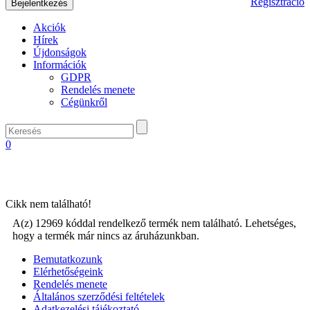
Regisztráció
Akciók
Hírek
Újdonságok
Információk
GDPR
Rendelés menete
Cégünkről
0
Cikk nem található!
A(z) 12969 kóddal rendelkező termék nem található. Lehetséges,
hogy a termék már nincs az áruházunkban.
Bemutatkozunk
Elérhetőségeink
Rendelés menete
Általános szerződési feltételek
Adatkezelési tájékoztató