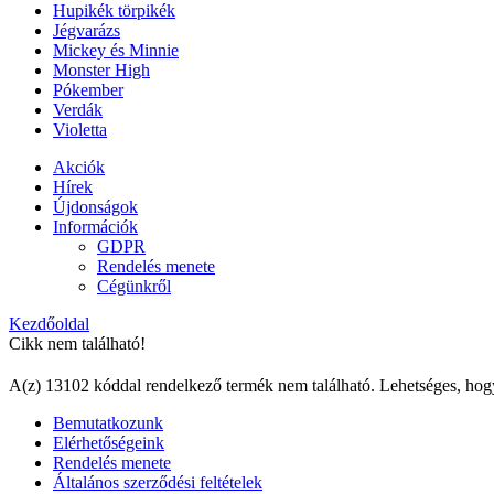
Hupikék törpikék
Jégvarázs
Mickey és Minnie
Monster High
Pókember
Verdák
Violetta
Akciók
Hírek
Újdonságok
Információk
GDPR
Rendelés menete
Cégünkről
Kezdőoldal
Cikk nem található!
A(z) 13102 kóddal rendelkező termék nem található. Lehetséges, hog
Bemutatkozunk
Elérhetőségeink
Rendelés menete
Általános szerződési feltételek