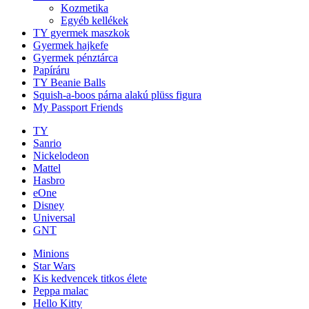
Kozmetika
Egyéb kellékek
TY gyermek maszkok
Gyermek hajkefe
Gyermek pénztárca
Papíráru
TY Beanie Balls
Squish-a-boos párna alakú plüss figura
My Passport Friends
TY
Sanrio
Nickelodeon
Mattel
Hasbro
eOne
Disney
Universal
GNT
Minions
Star Wars
Kis kedvencek titkos élete
Peppa malac
Hello Kitty