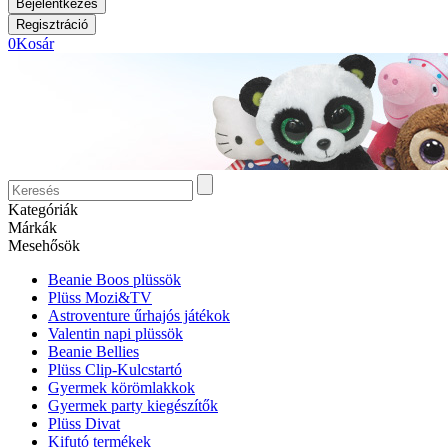
0
Kosár
Kategóriák
Márkák
Mesehősök
Beanie Boos plüssök
Plüss Mozi&TV
Astroventure űrhajós játékok
Valentin napi plüssök
Beanie Bellies
Plüss Clip-Kulcstartó
Gyermek körömlakkok
Gyermek party kiegészítők
Plüss Divat
Kifutó termékek