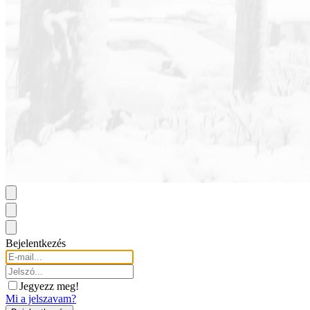
Bejelentkezés
Jegyezz meg!
Mi a jelszavam?