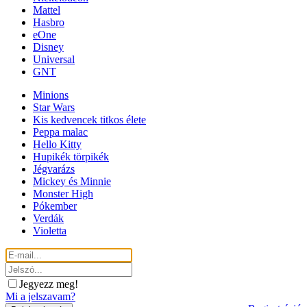
Mattel
Hasbro
eOne
Disney
Universal
GNT
Minions
Star Wars
Kis kedvencek titkos élete
Peppa malac
Hello Kitty
Hupikék törpikék
Jégvarázs
Mickey és Minnie
Monster High
Pókember
Verdák
Violetta
Jegyezz meg!
Mi a jelszavam?