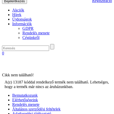
Regisztráció
Akciók
Hírek
Újdonságok
Információk
GDPR
Rendelés menete
Cégünkről
0
Cikk nem található!
A(z) 13187 kóddal rendelkező termék nem található. Lehetséges,
hogy a termék már nincs az áruházunkban.
Bemutatkozunk
Elérhetőségeink
Rendelés menete
Általános szerződési feltételek
Adatkezelési tájékoztató