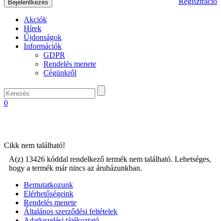
Regisztráció
Akciók
Hírek
Újdonságok
Információk
GDPR
Rendelés menete
Cégünkről
0
Cikk nem található!
A(z) 13426 kóddal rendelkező termék nem található. Lehetséges,
hogy a termék már nincs az áruházunkban.
Bemutatkozunk
Elérhetőségeink
Rendelés menete
Általános szerződési feltételek
Adatkezelési tájékoztató