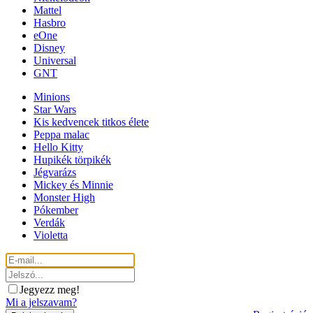
Mattel
Hasbro
eOne
Disney
Universal
GNT
Minions
Star Wars
Kis kedvencek titkos élete
Peppa malac
Hello Kitty
Hupikék törpikék
Jégvarázs
Mickey és Minnie
Monster High
Pókember
Verdák
Violetta
Jegyezz meg!
Mi a jelszavam?