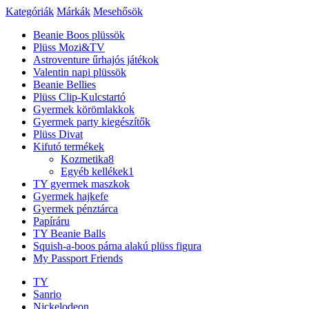
Kategóriák
Márkák
Mesehősök
Beanie Boos plüssök
Plüss Mozi&TV
Astroventure űrhajós játékok
Valentin napi plüssök
Beanie Bellies
Plüss Clip-Kulcstartó
Gyermek körömlakkok
Gyermek party kiegészítők
Plüss Divat
Kifutó termékek
Kozmetika
8
Egyéb kellékek
1
TY gyermek maszkok
Gyermek hajkefe
Gyermek pénztárca
Papíráru
TY Beanie Balls
Squish-a-boos párna alakú plüss figura
My Passport Friends
TY
Sanrio
Nickelodeon